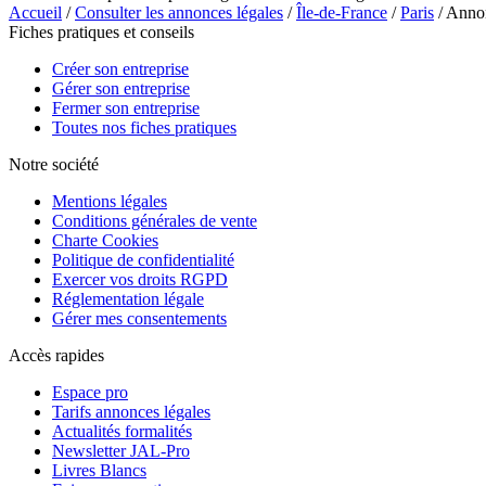
Accueil
/
Consulter les annonces légales
/
Île-de-France
/
Paris
/ Ann
Fiches pratiques et conseils
Créer son entreprise
Gérer son entreprise
Fermer son entreprise
Toutes nos fiches pratiques
Notre société
Mentions légales
Conditions générales de vente
Charte Cookies
Politique de confidentialité
Exercer vos droits RGPD
Réglementation légale
Gérer mes consentements
Accès rapides
Espace pro
Tarifs annonces légales
Actualités formalités
Newsletter JAL-Pro
Livres Blancs