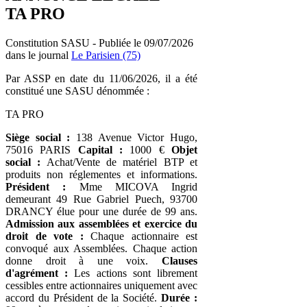
TA PRO
Constitution SASU - Publiée le 09/07/2026
dans le journal
Le Parisien (75)
Par ASSP en date du 11/06/2026, il a été
constitué une SASU dénommée :
TA PRO
Siège social :
138 Avenue Victor Hugo,
75016 PARIS
Capital :
1000 €
Objet
social :
Achat/Vente de matériel BTP et
produits non réglementes et informations.
Président :
Mme MICOVA Ingrid
demeurant 49 Rue Gabriel Puech, 93700
DRANCY élue pour une durée de 99 ans.
Admission aux assemblées et exercice du
droit de vote :
Chaque actionnaire est
convoqué aux Assemblées. Chaque action
donne droit à une voix.
Clauses
d'agrément :
Les actions sont librement
cessibles entre actionnaires uniquement avec
accord du Président de la Société.
Durée :