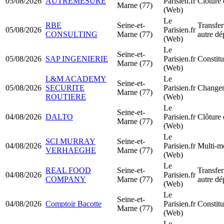
05/08/2026
AUTREMESURE
Parisien.fr
Clôture 
Marne (77)
(Web)
Le
RBE
Seine-et-
Transfer
05/08/2026
Parisien.fr
CONSULTING
Marne (77)
autre dé
(Web)
Le
Seine-et-
05/08/2026
SAP INGENIERIE
Parisien.fr
Constit
Marne (77)
(Web)
L&M ACADEMY
Le
Seine-et-
05/08/2026
SECURITE
Parisien.fr
Changem
Marne (77)
ROUTIERE
(Web)
Le
Seine-et-
04/08/2026
DALTO
Parisien.fr
Clôture 
Marne (77)
(Web)
Le
SCI MURRAY
Seine-et-
04/08/2026
Parisien.fr
Multi-mo
VERHAEGHE
Marne (77)
(Web)
Le
REAL FOOD
Seine-et-
Transfer
04/08/2026
Parisien.fr
COMPANY
Marne (77)
autre dé
(Web)
Le
Seine-et-
04/08/2026
Comptoir Bacotte
Parisien.fr
Constit
Marne (77)
(Web)
Le