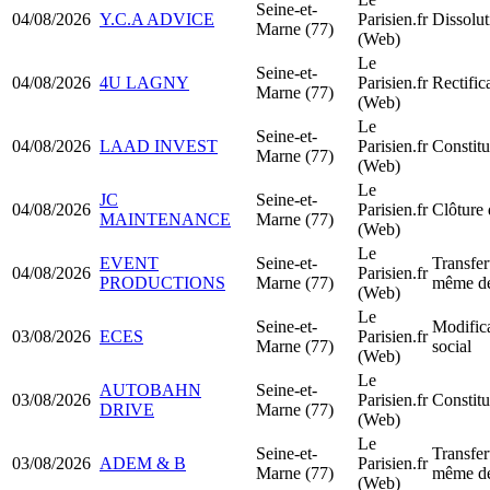
Seine-et-
04/08/2026
Y.C.A ADVICE
Parisien.fr
Dissolut
Marne (77)
(Web)
Le
Seine-et-
04/08/2026
4U LAGNY
Parisien.fr
Rectific
Marne (77)
(Web)
Le
Seine-et-
04/08/2026
LAAD INVEST
Parisien.fr
Constit
Marne (77)
(Web)
Le
JC
Seine-et-
04/08/2026
Parisien.fr
Clôture 
MAINTENANCE
Marne (77)
(Web)
Le
EVENT
Seine-et-
Transfer
04/08/2026
Parisien.fr
PRODUCTIONS
Marne (77)
même dé
(Web)
Le
Seine-et-
Modifica
03/08/2026
ECES
Parisien.fr
Marne (77)
social
(Web)
Le
AUTOBAHN
Seine-et-
03/08/2026
Parisien.fr
Constit
DRIVE
Marne (77)
(Web)
Le
Seine-et-
Transfer
03/08/2026
ADEM & B
Parisien.fr
Marne (77)
même dé
(Web)