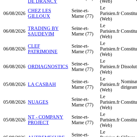
DE DRANCY
(Web)
Le
CHEZ LES
Seine-et-
06/08/2026
Parisien.fr
Constit
GILLOUX
Marne (77)
(Web)
Le
TRADING BY
Seine-et-
06/08/2026
Parisien.fr
Constit
SAUDEVIM
Marne (77)
(Web)
Le
CLEF
Seine-et-
06/08/2026
Parisien.fr
Constitu
PATRIMOINE
Marne (77)
(Web)
Le
Seine-et-
06/08/2026
ORDIAGNOSTICS
Parisien.fr
Dissolut
Marne (77)
(Web)
Le
Seine-et-
Nominat
05/08/2026
LA CASBAH
Parisien.fr
Marne (77)
dirigea
(Web)
Le
Seine-et-
05/08/2026
NUAGES
Parisien.fr
Constit
Marne (77)
(Web)
Le
NT - COMPANY
Seine-et-
05/08/2026
Parisien.fr
Constit
PROJECT
Marne (77)
(Web)
Le
Seine-et-