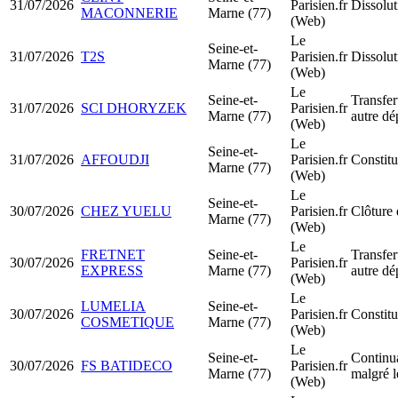
31/07/2026
Parisien.fr
Dissolut
MACONNERIE
Marne (77)
(Web)
Le
Seine-et-
31/07/2026
T2S
Parisien.fr
Dissolut
Marne (77)
(Web)
Le
Seine-et-
Transfer
31/07/2026
SCI DHORYZEK
Parisien.fr
Marne (77)
autre dé
(Web)
Le
Seine-et-
31/07/2026
AFFOUDJI
Parisien.fr
Constitu
Marne (77)
(Web)
Le
Seine-et-
30/07/2026
CHEZ YUELU
Parisien.fr
Clôture 
Marne (77)
(Web)
Le
FRETNET
Seine-et-
Transfer
30/07/2026
Parisien.fr
EXPRESS
Marne (77)
autre dé
(Web)
Le
LUMELIA
Seine-et-
30/07/2026
Parisien.fr
Constit
COSMETIQUE
Marne (77)
(Web)
Le
Seine-et-
Continua
30/07/2026
FS BATIDECO
Parisien.fr
Marne (77)
malgré l
(Web)