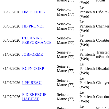
Marne (77)
social
(Web)
Le
Seine-et-
03/08/2026
DM ETUDES
Parisien.fr
Clôture 
Marne (77)
(Web)
Le
Seine-et-
03/08/2026
HB PRONET
Parisien.fr
Changem
Marne (77)
(Web)
Le
CLEANING
Seine-et-
03/08/2026
Parisien.fr
Constit
PERFORMANCE
Marne (77)
(Web)
Le
Seine-et-
Transfer
31/07/2026
JOBFORME
Parisien.fr
Marne (77)
même dé
(Web)
Le
Seine-et-
31/07/2026
RCPN CORP
Parisien.fr
Dissolut
Marne (77)
(Web)
Le
Seine-et-
31/07/2026
LPH REAU
Parisien.fr
Changem
Marne (77)
(Web)
Le
E.D.ENERGIE
Seine-et-
31/07/2026
Parisien.fr
Constit
HABITAT
Marne (77)
(Web)
Le
Seine-et-
Modifica