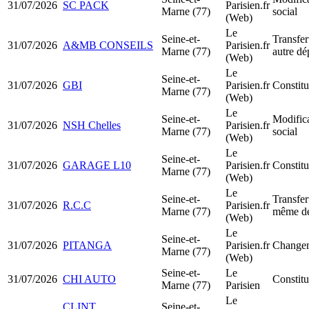
31/07/2026
SC PACK
Parisien.fr
Marne (77)
social
(Web)
Le
Seine-et-
Transfer
31/07/2026
A&MB CONSEILS
Parisien.fr
Marne (77)
autre dé
(Web)
Le
Seine-et-
31/07/2026
GBI
Parisien.fr
Constit
Marne (77)
(Web)
Le
Seine-et-
Modifica
31/07/2026
NSH Chelles
Parisien.fr
Marne (77)
social
(Web)
Le
Seine-et-
31/07/2026
GARAGE L10
Parisien.fr
Constit
Marne (77)
(Web)
Le
Seine-et-
Transfer
31/07/2026
R.C.C
Parisien.fr
Marne (77)
même dé
(Web)
Le
Seine-et-
31/07/2026
PITANGA
Parisien.fr
Changem
Marne (77)
(Web)
Seine-et-
Le
31/07/2026
CHI AUTO
Constit
Marne (77)
Parisien
Le
CLINT
Seine-et-