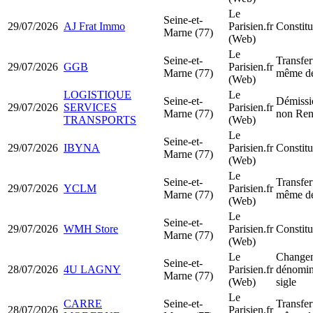
Le
Seine-et-
29/07/2026
AJ Frat Immo
Parisien.fr
Constit
Marne (77)
(Web)
Le
Seine-et-
Transfer
29/07/2026
GGB
Parisien.fr
Marne (77)
même dé
(Web)
LOGISTIQUE
Le
Seine-et-
Démissio
29/07/2026
SERVICES
Parisien.fr
Marne (77)
non Ren
TRANSPORTS
(Web)
Le
Seine-et-
29/07/2026
IBYNA
Parisien.fr
Constit
Marne (77)
(Web)
Le
Seine-et-
Transfer
29/07/2026
YCLM
Parisien.fr
Marne (77)
même dé
(Web)
Le
Seine-et-
29/07/2026
WMH Store
Parisien.fr
Constit
Marne (77)
(Web)
Le
Changem
Seine-et-
28/07/2026
4U LAGNY
Parisien.fr
dénomina
Marne (77)
(Web)
sigle
Le
CARRE
Seine-et-
Transfer
28/07/2026
Parisien.fr