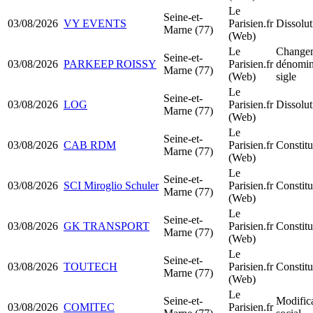
Le
Seine-et-
03/08/2026
VY EVENTS
Parisien.fr
Dissolut
Marne (77)
(Web)
Le
Changem
Seine-et-
03/08/2026
PARKEEP ROISSY
Parisien.fr
dénomina
Marne (77)
(Web)
sigle
Le
Seine-et-
03/08/2026
LOG
Parisien.fr
Dissolut
Marne (77)
(Web)
Le
Seine-et-
03/08/2026
CAB RDM
Parisien.fr
Constitu
Marne (77)
(Web)
Le
Seine-et-
03/08/2026
SCI Miroglio Schuler
Parisien.fr
Constitu
Marne (77)
(Web)
Le
Seine-et-
03/08/2026
GK TRANSPORT
Parisien.fr
Constit
Marne (77)
(Web)
Le
Seine-et-
03/08/2026
TOUTECH
Parisien.fr
Constit
Marne (77)
(Web)
Le
Seine-et-
Modifica
03/08/2026
COMITEC
Parisien.fr