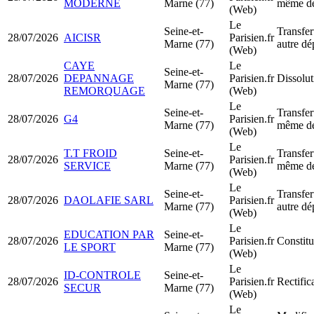
MODERNE
Marne (77)
même dé
(Web)
Le
Seine-et-
Transfer
28/07/2026
AICISR
Parisien.fr
Marne (77)
autre dé
(Web)
CAYE
Le
Seine-et-
28/07/2026
DEPANNAGE
Parisien.fr
Dissolut
Marne (77)
REMORQUAGE
(Web)
Le
Seine-et-
Transfer
28/07/2026
G4
Parisien.fr
Marne (77)
même dé
(Web)
Le
T.T FROID
Seine-et-
Transfer
28/07/2026
Parisien.fr
SERVICE
Marne (77)
même dé
(Web)
Le
Seine-et-
Transfer
28/07/2026
DAOLAFIE SARL
Parisien.fr
Marne (77)
autre dé
(Web)
Le
EDUCATION PAR
Seine-et-
28/07/2026
Parisien.fr
Constit
LE SPORT
Marne (77)
(Web)
Le
ID-CONTROLE
Seine-et-
28/07/2026
Parisien.fr
Rectific
SECUR
Marne (77)
(Web)
Le