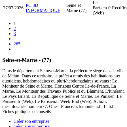
Le
PC 3D
Seine-et-
27/07/2026
Parisien.fr
Rectific
INFORMATIQUE
Marne (77)
(Web)
1
2
3
…
265
Seine-et-Marne - (77)
Dans le département Seine-et-Marne, la préfecture siège dans la ville
de Melun. Dans ce territoire, le préfet a remis des habilitations aux
quotidiens, hebdomadaires ou pluri-hebdomadaires suivants : Le
Moniteur de Seine et Marne, Horizons Centre Ile-de-France, La
Marne, Le Moniteur des Travaux Publics et du Bâtiment, L'Itinérant,
Le Pays Briard, La République de Seine-et-Marne, Le Parisien, Le
Parisien.fr (Web), Le Parisien.fr Week-End (Web), Actu.fr,
mesinfos.fr/lemoniteur77, Ouest-France.fr, lemoniteur.fr, L'iti.fr.
Fiches pratiques et conseils
Créer son entreprise
Gérer son entreprise