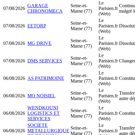
Le
GARAGE
Seine-et-
Continua
07/08/2026
Parisien.fr
CHRONOMECA
Marne (77)
malgré l
(Web)
Le
Seine-et-
07/08/2026
EETORP
Parisien.fr
Dissolut
Marne (77)
(Web)
Le
Seine-et-
07/08/2026
MG DRIVE
Parisien.fr
Dissolut
Marne (77)
(Web)
Le
Seine-et-
07/08/2026
DMS SERVICES
Parisien.fr
Changem
Marne (77)
(Web)
Le
Seine-et-
06/08/2026
AS PATRIMOINE
Parisien.fr
Constitu
Marne (77)
(Web)
Le
Seine-et-
Transfer
06/08/2026
MO NOISIEL
Parisien.fr
Marne (77)
autre dé
(Web)
WENDKOUNI
Le
Seine-et-
06/08/2026
LOGISTICS ET
Parisien.fr
Constit
Marne (77)
SERVICES
(Web)
SOCIETE
Le
Seine-et-
Transfer
06/08/2026
METALLURGIQUE
Parisien.fr
Marne (77)
autre dé