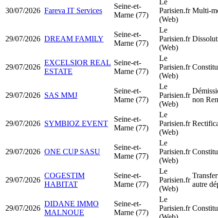
Le
Seine-et-
30/07/2026
Fareva IT Services
Parisien.fr
Multi-mo
Marne (77)
(Web)
Le
Seine-et-
29/07/2026
DREAM FAMILY
Parisien.fr
Dissolut
Marne (77)
(Web)
Le
EXCELSIOR REAL
Seine-et-
29/07/2026
Parisien.fr
Constit
ESTATE
Marne (77)
(Web)
Le
Seine-et-
Démissio
29/07/2026
SAS MMJ
Parisien.fr
Marne (77)
non Ren
(Web)
Le
Seine-et-
29/07/2026
SYMBIOZ EVENT
Parisien.fr
Rectific
Marne (77)
(Web)
Le
Seine-et-
29/07/2026
ONE CUP SASU
Parisien.fr
Constit
Marne (77)
(Web)
Le
COGESTIM
Seine-et-
Transfer
29/07/2026
Parisien.fr
HABITAT
Marne (77)
autre dé
(Web)
Le
DIDANE IMMO
Seine-et-
29/07/2026
Parisien.fr
Constitu
MALNOUE
Marne (77)
(Web)