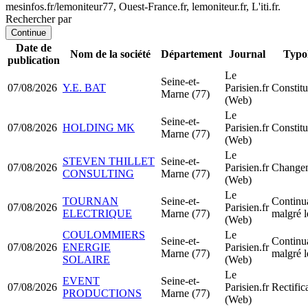
mesinfos.fr/lemoniteur77, Ouest-France.fr, lemoniteur.fr, L'iti.fr.
Rechercher par
Continue
Date de
Nom de la société
Département
Journal
Typo
publication
Le
Seine-et-
07/08/2026
Y.E. BAT
Parisien.fr
Constit
Marne (77)
(Web)
Le
Seine-et-
07/08/2026
HOLDING MK
Parisien.fr
Constit
Marne (77)
(Web)
Le
STEVEN THILLET
Seine-et-
07/08/2026
Parisien.fr
Changem
CONSULTING
Marne (77)
(Web)
Le
TOURNAN
Seine-et-
Continua
07/08/2026
Parisien.fr
ELECTRIQUE
Marne (77)
malgré l
(Web)
COULOMMIERS
Le
Seine-et-
Continua
07/08/2026
ENERGIE
Parisien.fr
Marne (77)
malgré l
SOLAIRE
(Web)
Le
EVENT
Seine-et-
07/08/2026
Parisien.fr
Rectific
PRODUCTIONS
Marne (77)
(Web)