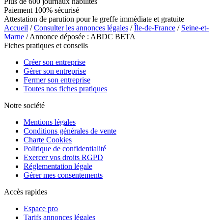
Plus de 600 journaux habilités
Paiement 100% sécurisé
Attestation de parution pour le greffe immédiate et gratuite
Accueil
/
Consulter les annonces légales
/
Île-de-France
/
Seine-et-
Marne
/ Annonce déposée : ABDC BETA
Fiches pratiques et conseils
Créer son entreprise
Gérer son entreprise
Fermer son entreprise
Toutes nos fiches pratiques
Notre société
Mentions légales
Conditions générales de vente
Charte Cookies
Politique de confidentialité
Exercer vos droits RGPD
Réglementation légale
Gérer mes consentements
Accès rapides
Espace pro
Tarifs annonces légales