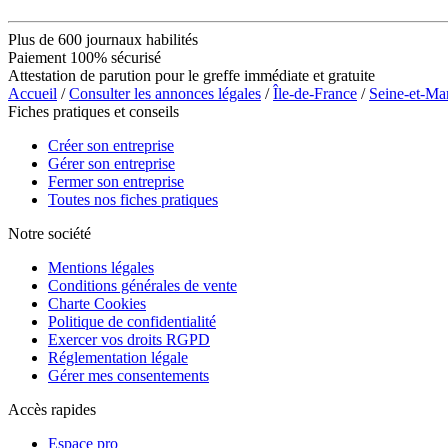
Plus de 600 journaux habilités
Paiement 100% sécurisé
Attestation de parution pour le greffe immédiate et gratuite
Accueil
/
Consulter les annonces légales
/
Île-de-France
/
Seine-et-Ma
Fiches pratiques et conseils
Créer son entreprise
Gérer son entreprise
Fermer son entreprise
Toutes nos fiches pratiques
Notre société
Mentions légales
Conditions générales de vente
Charte Cookies
Politique de confidentialité
Exercer vos droits RGPD
Réglementation légale
Gérer mes consentements
Accès rapides
Espace pro