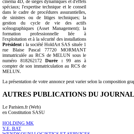
cinéma 4D, de sièges dynamiques et d'effets
spéciaux; l'expertise technique et le conseil
dans le cadre de procédures assurantielles,
de sinistres ou de litiges techniques; la
gestion du cycle de vie des actifs
scénographiques (Asset Management); la
formation professionnelle liée à
l'exploitation et à la sécurité des installations
Président :
la société HoldArt SAS située 1
rue Blaise Pascal 77720 MORMANT
immatriculée au RCS de MELUN sous le
numéro 818262172
Durée :
99 ans à
compter de son immatriculation au RCS de
MELUN.
La présentation de votre annonce peut varier selon la composition gra
AUTRES PUBLICATIONS DU JOURNA
Le Parisien.fr (Web)
en Constitution SASU
HOLDING MK
Y.E. BAT
WENDKOUNI LOGISTICS ET SERVICES