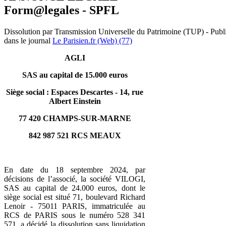
Form@legales - SPFL
Dissolution par Transmission Universelle du Patrimoine (TUP) - Publ
dans le journal
Le Parisien.fr (Web) (77)
AGLI
SAS au capital de 15.000 euros
Siège social : Espaces Descartes - 14, rue
Albert Einstein
77 420 CHAMPS-SUR-MARNE
842 987 521 RCS MEAUX
En date du 18 septembre 2024, par
décisions de l’associé, la société VILOGI,
SAS au capital de 24.000 euros, dont le
siège social est situé 71, boulevard Richard
Lenoir - 75011 PARIS, immatriculée au
RCS de PARIS sous le numéro 528 341
571, a décidé la dissolution sans liquidation