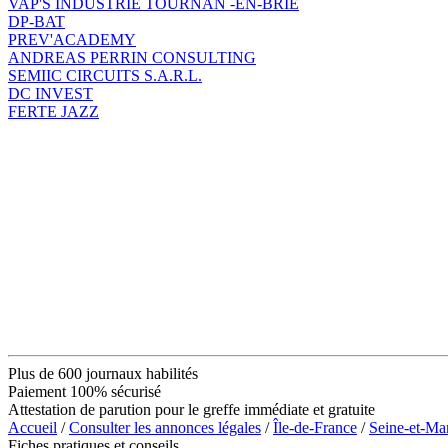
VAP'S INDUSTRIE TOURNAN -EN-BRIE
DP-BAT
PREV'ACADEMY
ANDREAS PERRIN CONSULTING
SEMIIC CIRCUITS S.A.R.L.
DC INVEST
FERTE JAZZ
Plus de 600 journaux habilités
Paiement 100% sécurisé
Attestation de parution pour le greffe immédiate et gratuite
Accueil
/
Consulter les annonces légales
/
Île-de-France
/
Seine-et-Ma
Fiches pratiques et conseils