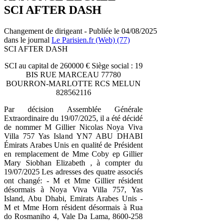
SCI AFTER DASH
Changement de dirigeant - Publiée le 04/08/2025
dans le journal
Le Parisien.fr (Web) (77)
SCI AFTER DASH
SCI au capital de 260000 € Siège social : 19
BIS RUE MARCEAU 77780
BOURRON-MARLOTTE RCS MELUN
828562116
Par décision Assemblée Générale
Extraordinaire du 19/07/2025, il a été décidé
de nommer M Gillier Nicolas Noya Viva
Villa 757 Yas Island YN7 ABU DHABI
Émirats Arabes Unis en qualité de Président
en remplacement de Mme Coby ep Gillier
Mary Siobhan Elizabeth , à compter du
19/07/2025 Les adresses des quatre associés
ont changé: - M et Mme Gillier résident
désormais à Noya Viva Villa 757, Yas
Island, Abu Dhabi, Emirats Arabes Unis -
M et Mme Horn résident désormais à Rua
do Rosmaniho 4, Vale Da Lama, 8600-258