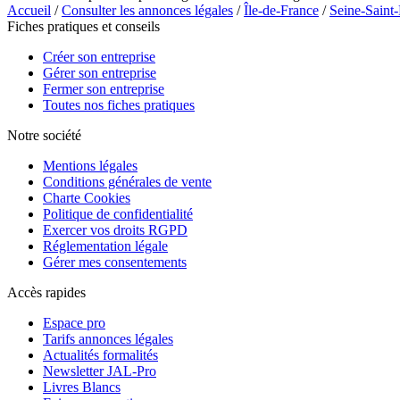
Accueil
/
Consulter les annonces légales
/
Île-de-France
/
Seine-Saint
Fiches pratiques et conseils
Créer son entreprise
Gérer son entreprise
Fermer son entreprise
Toutes nos fiches pratiques
Notre société
Mentions légales
Conditions générales de vente
Charte Cookies
Politique de confidentialité
Exercer vos droits RGPD
Réglementation légale
Gérer mes consentements
Accès rapides
Espace pro
Tarifs annonces légales
Actualités formalités
Newsletter JAL-Pro
Livres Blancs