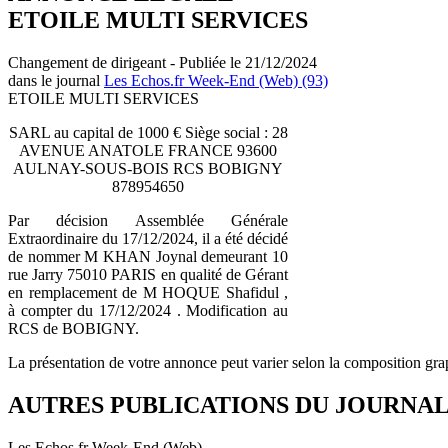
ETOILE MULTI SERVICES
Changement de dirigeant - Publiée le 21/12/2024
dans le journal
Les Echos.fr Week-End (Web) (93)
ETOILE MULTI SERVICES
SARL au capital de 1000 € Siège social : 28
AVENUE ANATOLE FRANCE 93600
AULNAY-SOUS-BOIS RCS BOBIGNY
878954650
Par décision Assemblée Générale
Extraordinaire du 17/12/2024, il a été décidé
de nommer M KHAN Joynal demeurant 10
rue Jarry 75010 PARIS en qualité de Gérant
en remplacement de M HOQUE Shafidul ,
à compter du 17/12/2024 . Modification au
RCS de BOBIGNY.
La présentation de votre annonce peut varier selon la composition gra
AUTRES PUBLICATIONS DU JOURNA
Les Echos.fr Week-End (Web)