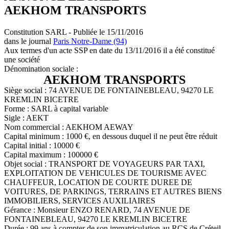
AEKHOM TRANSPORTS
Constitution SARL - Publiée le 15/11/2016
dans le journal
Paris Notre-Dame (94)
Aux termes d'un acte SSP en date du 13/11/2016 il a été constitué
une société
Dénomination sociale :
AEKHOM TRANSPORTS
Siège social : 74 AVENUE DE FONTAINEBLEAU, 94270 LE
KREMLIN BICETRE
Forme : SARL à capital variable
Sigle : AEKT
Nom commercial : AEKHOM AEWAY
Capital minimum : 1000 €, en dessous duquel il ne peut être réduit
Capital initial : 10000 €
Capital maximum : 100000 €
Objet social : TRANSPORT DE VOYAGEURS PAR TAXI,
EXPLOITATION DE VEHICULES DE TOURISME AVEC
CHAUFFEUR, LOCATION DE COURTE DUREE DE
VOITURES, DE PARKINGS, TERRAINS ET AUTRES BIENS
IMMOBILIERS, SERVICES AUXILIAIRES
Gérance : Monsieur ENZO RENARD, 74 AVENUE DE
FONTAINEBLEAU, 94270 LE KREMLIN BICETRE
Durée : 99 ans à compter de son immatriculation au RCS de Créteil