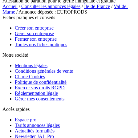
Attestation de parution pour le greffe immédiate et gratuite
Accueil
/
Consulter les annonces légales
/
Île-de-France
/
Val-de-
Marne
/ Annonce déposée : EUROPRODS
Fiches pratiques et conseils
Créer son entreprise
Gérer son entreprise
Fermer son entreprise
Toutes nos fiches pratiques
Notre société
Mentions légales
Conditions générales de vente
Charte Cookies
Politique de confidentialité
Exercer vos droits RGPD
Réglementation légale
Gérer mes consentements
Accès rapides
Espace pro
Tarifs annonces légales
Actualités formalités
Newsletter JAL-Pro