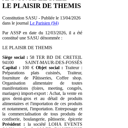
LE PLAISIR DE THEMIS
Constitution SASU - Publiée le 13/04/2026
dans le journal
Le Parisien (94)
Par ASSP en date du 12/03/2026, il a été
constitué une SASU dénommée :
LE PLAISIR DE THEMIS
Siège social :
58 TER BD DE CRETEIL
94100 SAINT-MAUR-DES-FOSSÉS
Capital :
100 €
Objet social :
Traiteur :
Préparations plats cuisinés, Traiteur,
fourniture de Pâtisseries, Coffee shop.
Organisation alimentaire de toutes
manifestations (foires, meeting, congrès,
mariages) import-export : Achat, la vente en
gros demi-gros et au détail de produits
alimentaires et l'importation de ces produits
et notamment, l'importation. Entreposage et
la commercialisation de tous produits de
confiserie, boulangerie, pâtisserie, épicerie
Président :
la société LOHA EVENTS