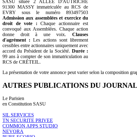
SASU située 2 ALLEE D'AUTRICHE
91300 MASSY immatriculée au RCS de
EVRY sous le numéro 893497503
Admission aux assemblées et exercice du
droit de vote :
Chaque actionnaire est
convoqué aux Assemblées. Chaque action
donne droit à une voix.
Clauses
d'agrément :
Les actions sont librement
cessibles entre actionnaires uniquement avec
accord du Président de la Société.
Durée :
99 ans à compter de son immatriculation au
RCS de CRÉTEIL.
La présentation de votre annonce peut varier selon la composition gra
AUTRES PUBLICATIONS DU JOURNA
Le Parisien
en Constitution SASU
SIL SERVICES
TN SECURITE PRIVEE
COMMON APPS STUDIO
NEVORA
PURE ECOBIO