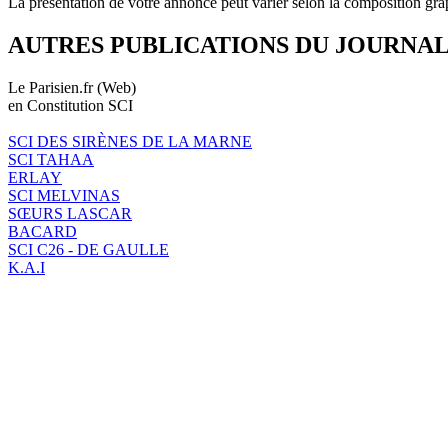
La présentation de votre annonce peut varier selon la composition gra
AUTRES PUBLICATIONS DU JOURNA
Le Parisien.fr (Web)
en Constitution SCI
SCI DES SIRÈNES DE LA MARNE
SCI TAHAA
ERLAY
SCI MELVINAS
SŒURS LASCAR
BACARD
SCI C26 - DE GAULLE
K.A.I