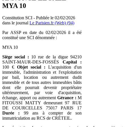
MYA 10
Constitution SCI - Publiée le 02/02/2026
dans le journal
Le Parisien.fr (Web) (94)
Par ASSP en date du 02/02/2026 il a été
constitué une SCI dénommée :
MYA 10
Siège social :
10 rue de la digue 94210
SAINT-MAUR-DES-FOSSÉS
Capital :
100 €
Objet social :
L'acquisition d'un
immeuble, l'administration et l'exploitation
par bail, location ou autrement dudit
immeuble et de tous autres immeubles bâtis
dont elle pourrait devenir propriétaire
ultérieurement, par voie d'acquisition,
échange, apport ou autrement
Gérance :
M
FITOUSSI MATTY demeurant 97 RUE
DE COURCELLES 75017 PARIS 17
Durée :
99 ans à compter de son
immatriculation au RCS de CRÉTEIL.