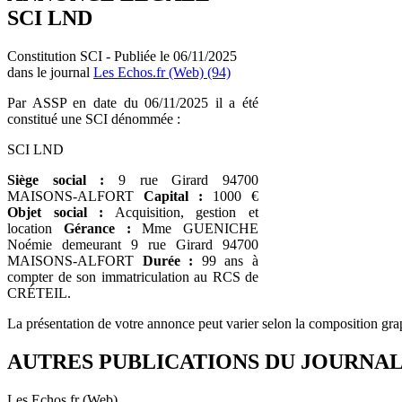
SCI LND
Constitution SCI - Publiée le 06/11/2025
dans le journal
Les Echos.fr (Web) (94)
Par ASSP en date du 06/11/2025 il a été
constitué une SCI dénommée :
SCI LND
Siège social :
9 rue Girard 94700
MAISONS-ALFORT
Capital :
1000 €
Objet social :
Acquisition, gestion et
location
Gérance :
Mme GUENICHE
Noémie demeurant 9 rue Girard 94700
MAISONS-ALFORT
Durée :
99 ans à
compter de son immatriculation au RCS de
CRÉTEIL.
La présentation de votre annonce peut varier selon la composition gra
AUTRES PUBLICATIONS DU JOURNA
Les Echos.fr (Web)