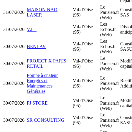
dépar
Le
MAISON NAO
Val-d’Oise
Consti
31/07/2026
Parisien.fr
LASER
(95)
SAS
(Web)
Les
Val-d’Oise
Dissol
31/07/2026
V.I.T
Echos.fr
(95)
antici
(Web)
Les
Val-d’Oise
Consti
30/07/2026
BENLAV
Echos.fr
(95)
SAS
(Web)
Le
PROJECT X PARIS
Val-d’Oise
Modif
30/07/2026
Parisien.fr
RETAIL
(95)
capita
(Web)
Pompe à chaleur
Le
Energies et
Val-d’Oise
Rectif
30/07/2026
Parisien.fr
Maintenances
(95)
Additi
(Web)
Générales
Le
Val-d’Oise
Modif
30/07/2026
PJ STORE
Parisien.fr
(95)
capita
(Web)
Le
Val-d’Oise
Consti
30/07/2026
SR CONSULTING
Parisien.fr
(95)
SAS
(Web)
Les