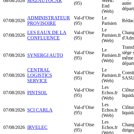
08/08/2026
MAZAUTOCAR
Week-
(95)
autre
End
dépar
(Web)
ADMINISTRATEUR
Val-d’Oise
Le
07/08/2026
Rédact
PROVISOIRE
(95)
Parisien
Le
LES EAUX DE LA
Val-d’Oise
Chang
07/08/2026
Parisien.fr
CONFLUENCE
(95)
d'Admi
(Web)
Transf
Le
Val-d’Oise
siège 
07/08/2026
SYNERGI AUTO
Parisien.fr
(95)
même
(Web)
dépar
CENTRAL
Le
Val-d’Oise
Consti
07/08/2026
LOGISTICS
Parisien.fr
(95)
SAS
SERVICE
(Web)
Les
Val-d’Oise
Clôtur
07/08/2026
PINTSOL
Echos.fr
(95)
liquid
(Web)
Les
Val-d’Oise
Clôtur
07/08/2026
SCI CARLA
Echos.fr
(95)
liquid
(Web)
Les
Val-d’Oise
Chang
07/08/2026
IRVELEC
Echos.fr
(95)
dirige
(Web)