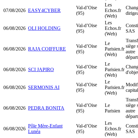
Les
Val-d’Oise
Chang
07/08/2026
EASY4CYBER
Echos.fr
(95)
dirige
(Web)
Les
Val-d’Oise
Consti
06/08/2026
OLI HOLDING
Echos.fr
(95)
SAS
(Web)
Transf
Le
Val-d’Oise
siège 
06/08/2026
RAJA COIFFURE
Parisien.fr
(95)
autre
(Web)
dépar
Le
Val-d’Oise
Chang
06/08/2026
SCI JAPIRO
Parisien.fr
(95)
d'obje
(Web)
Le
Val-d’Oise
Modif
06/08/2026
SERMONIS AI
Parisien.fr
(95)
capita
(Web)
Transf
Val-d’Oise
Le
siège 
06/08/2026
PEDRA BONITA
(95)
Parisien
autre
dépar
Les
Pôle Mère-Enfant
Val-d’Oise
Consti
06/08/2026
Echos.fr
Lunéa
(95)
SAS
(Web)