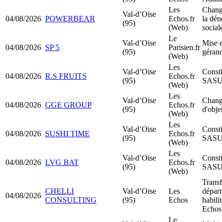
Les
Chang
Val-d’Oise
04/08/2026
POWERBEAR
Echos.fr
la dé
(95)
(Web)
sociale
Le
Val-d’Oise
Mise e
04/08/2026
SP 5
Parisien.fr
(95)
géran
(Web)
Les
Val-d’Oise
Consti
04/08/2026
R.S FRUITS
Echos.fr
(95)
SAS
(Web)
Les
Val-d’Oise
Chang
04/08/2026
GGE GROUP
Echos.fr
(95)
d'obje
(Web)
Les
Val-d’Oise
Consti
04/08/2026
SUSHI TIME
Echos.fr
(95)
SAS
(Web)
Les
Val-d’Oise
Consti
04/08/2026
LVG BAT
Echos.fr
(95)
SAS
(Web)
Transf
CHELLI
Val-d’Oise
Les
dépar
04/08/2026
CONSULTING
(95)
Echos
habili
Echos
Le