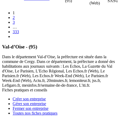
(95)
SAS
(Web)
1
2
3
…
333
Val-d’Oise - (95)
Dans le département Val-d’Oise, la préfecture est située dans la
commune de Cergy. Dans ce département, la préfecture a donné des
habilitations aux journaux suivants : Les Echos, La Gazette du Val
d'Oise, Le Parisien, L'Echo Régional, Les Echos.fr (Web), Le
Parisien.fr (Web), Les Echos.fr Week-End (Web), Le Parisien.fr
Week-End (Web), Actu.fr, 20minutes.fr, lemoniteur.fr, jss.fr,
Lefigaro.fr, mesinfos.fr/semaine-ile-de-france, L'iti.fr.
Fiches pratiques et conseils
Créer son entreprise
Gérer son entreprise
Fermer son entreprise
Toutes nos fiches pratiques