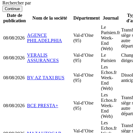
Rechercher par
Continue
Date de
Ty
Nom de la société
Département
Journal
publication
d'
Le
Transf
Parisien.fr
AGENCE
Val-d’Oise
siège 
08/08/2026
Week-
PHILADELPHIA
(95)
autre
End
dépar
(Web)
VERALIS
Val-d’Oise
Le
Chang
08/08/2026
ASSURANCES
(95)
Parisien
dirige
Les
Echos.fr
Val-d’Oise
Dissol
08/08/2026
BV AZ TAXI BUS
Week-
(95)
antici
End
(Web)
Les
Transf
Echos.fr
Val-d’Oise
siège 
08/08/2026
BCE PRESTA+
Week-
(95)
autre
End
dépar
(Web)
Les
Transf
Echos.fr
Val-d’Oise
siège 