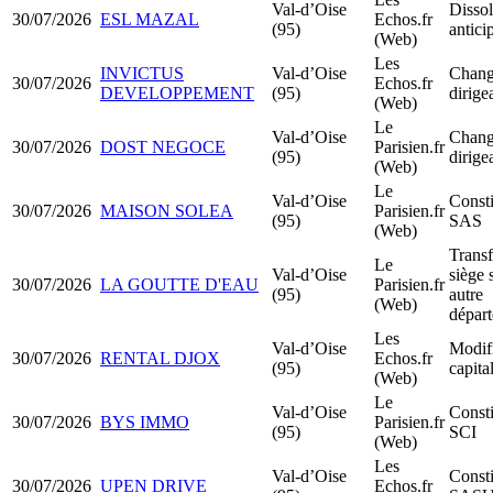
Val-d’Oise
Dissol
30/07/2026
ESL MAZAL
Echos.fr
(95)
antici
(Web)
Les
INVICTUS
Val-d’Oise
Chang
30/07/2026
Echos.fr
DEVELOPPEMENT
(95)
dirige
(Web)
Le
Val-d’Oise
Chang
30/07/2026
DOST NEGOCE
Parisien.fr
(95)
dirige
(Web)
Le
Val-d’Oise
Consti
30/07/2026
MAISON SOLEA
Parisien.fr
(95)
SAS
(Web)
Transf
Le
Val-d’Oise
siège 
30/07/2026
LA GOUTTE D'EAU
Parisien.fr
(95)
autre
(Web)
dépar
Les
Val-d’Oise
Modif
30/07/2026
RENTAL DJOX
Echos.fr
(95)
capita
(Web)
Le
Val-d’Oise
Consti
30/07/2026
BYS IMMO
Parisien.fr
(95)
SCI
(Web)
Les
Val-d’Oise
Consti
30/07/2026
UPEN DRIVE
Echos.fr