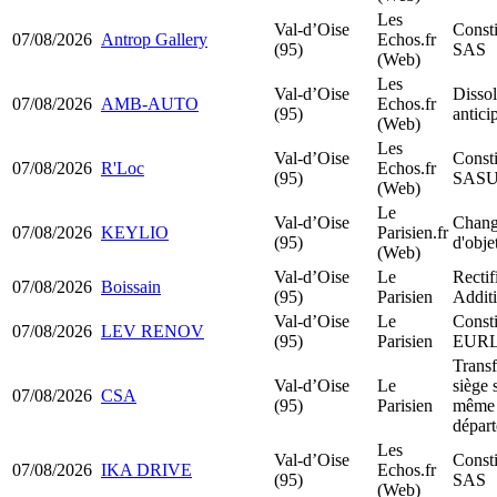
Les
Val-d’Oise
Consti
07/08/2026
Antrop Gallery
Echos.fr
(95)
SAS
(Web)
Les
Val-d’Oise
Dissol
07/08/2026
AMB-AUTO
Echos.fr
(95)
antici
(Web)
Les
Val-d’Oise
Consti
07/08/2026
R'Loc
Echos.fr
(95)
SAS
(Web)
Le
Val-d’Oise
Chang
07/08/2026
KEYLIO
Parisien.fr
(95)
d'obje
(Web)
Val-d’Oise
Le
Rectif
07/08/2026
Boissain
(95)
Parisien
Additi
Val-d’Oise
Le
Consti
07/08/2026
LEV RENOV
(95)
Parisien
EUR
Transf
Val-d’Oise
Le
siège 
07/08/2026
CSA
(95)
Parisien
même
dépar
Les
Val-d’Oise
Consti
07/08/2026
IKA DRIVE
Echos.fr
(95)
SAS
(Web)