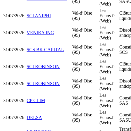
(95)
SAS
(Web)
Les
Val-d’Oise
Clôtur
31/07/2026
SCI ANIPHI
Echos.fr
(95)
liquid
(Web)
Les
Val-d’Oise
Dissol
31/07/2026
VENIRA ING
Echos.fr
(95)
antici
(Web)
Les
Val-d’Oise
Consti
31/07/2026
SCS BK CAPITAL
Echos.fr
(95)
SCS
(Web)
Les
Val-d’Oise
Clôtur
31/07/2026
SCI ROBINSON
Echos.fr
(95)
liquid
(Web)
Les
Val-d’Oise
Dissol
31/07/2026
SCI ROBINSON
Echos.fr
(95)
antici
(Web)
Les
Val-d’Oise
Consti
31/07/2026
CP CLIM
Echos.fr
(95)
SAS
(Web)
Les
Val-d’Oise
Consti
31/07/2026
DELSA
Echos.fr
(95)
SAS
(Web)
Transf