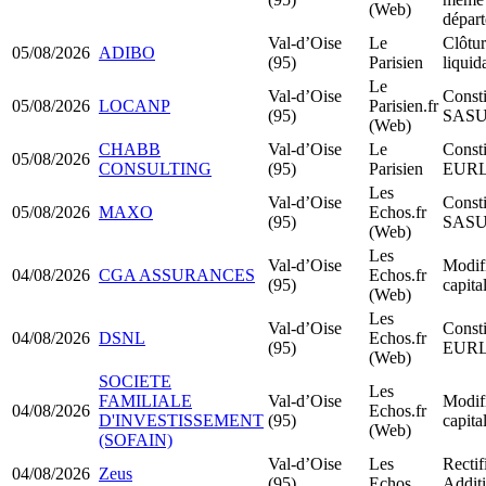
(Web)
dépar
Val-d’Oise
Le
Clôtur
05/08/2026
ADIBO
(95)
Parisien
liquid
Le
Val-d’Oise
Consti
05/08/2026
LOCANP
Parisien.fr
(95)
SAS
(Web)
CHABB
Val-d’Oise
Le
Consti
05/08/2026
CONSULTING
(95)
Parisien
EUR
Les
Val-d’Oise
Consti
05/08/2026
MAXO
Echos.fr
(95)
SAS
(Web)
Les
Val-d’Oise
Modif
04/08/2026
CGA ASSURANCES
Echos.fr
(95)
capita
(Web)
Les
Val-d’Oise
Consti
04/08/2026
DSNL
Echos.fr
(95)
EUR
(Web)
SOCIETE
Les
FAMILIALE
Val-d’Oise
Modif
04/08/2026
Echos.fr
D'INVESTISSEMENT
(95)
capita
(Web)
(SOFAIN)
Val-d’Oise
Les
Rectif
04/08/2026
Zeus
(95)
Echos
Additi