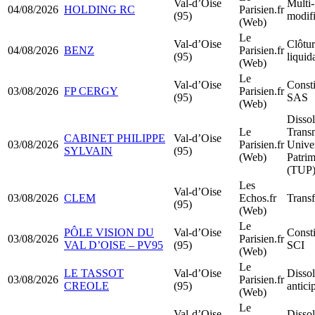
Val-d’Oise
Multi-
04/08/2026
HOLDING RC
Parisien.fr
(95)
modifi
(Web)
Le
Val-d’Oise
Clôtur
04/08/2026
BENZ
Parisien.fr
(95)
liquid
(Web)
Le
Val-d’Oise
Consti
03/08/2026
FP CERGY
Parisien.fr
(95)
SAS
(Web)
Dissol
Le
Trans
CABINET PHILIPPE
Val-d’Oise
03/08/2026
Parisien.fr
Univer
SYLVAIN
(95)
(Web)
Patri
(TUP
Les
Val-d’Oise
03/08/2026
CLEM
Echos.fr
Trans
(95)
(Web)
Le
PÔLE VISION DU
Val-d’Oise
Consti
03/08/2026
Parisien.fr
VAL D’OISE – PV95
(95)
SCI
(Web)
Le
LE TASSOT
Val-d’Oise
Dissol
03/08/2026
Parisien.fr
CREOLE
(95)
antici
(Web)
Le
Val-d’Oise
Dissol