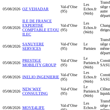
Transf
Les
Val-d’Oise
siège 
05/08/2026
OZ VEHADAR
Echos.fr
(95)
autre
(Web)
dépar
ILE DE FRANCE
Les
EXPERTISE
Val-d’Oise
Chang
05/08/2026
Echos.fr
COMPTABLE ET/OU
(95)
dirige
(Web)
ILEC
Transf
SANUYERE
Val-d’Oise
Le
siège 
05/08/2026
SERVICES
(95)
Parisien
même
dépar
Le
PRESTIGE
Val-d’Oise
Consti
05/08/2026
Parisien.fr
MOBILITY GROUP
(95)
SAS
(Web)
Les
Val-d’Oise
Consti
05/08/2026
INELIO INGENIERIE
Echos.fr
(95)
SAS
(Web)
Le
NEW WAY
Val-d’Oise
Clôtur
05/08/2026
Parisien.fr
CONSULTING
(95)
liquid
(Web)
Transf
Les
Val-d’Oise
siège 
05/08/2026
MOVE4LIFE
Echos.fr
(95)
même