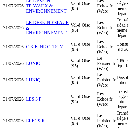
LR DESIGN
Les
Val-d’Oise
siège 
31/07/2026
TRAVAUX &
Echos.fr
(95)
même
ENVIRONNEMENT
(Web)
dépar
Transf
LR DESIGN ESPACE
Les
Val-d’Oise
siège 
31/07/2026
&
Echos.fr
(95)
même
ENVIRONNEMENT
(Web)
dépar
Les
Val-d’Oise
Consti
31/07/2026
C.K KINE CERGY
Echos.fr
(95)
SELA
(Web)
Le
Val-d’Oise
Clôtur
31/07/2026
LUNIQ
Parisien.fr
(95)
liquid
(Web)
Le
Val-d’Oise
Dissol
31/07/2026
LUNIQ
Parisien.fr
(95)
antici
(Web)
Transf
Les
Val-d’Oise
siège 
31/07/2026
LES 3 F
Echos.fr
(95)
autre
(Web)
dépar
Transf
Le
Val-d’Oise
siège 
31/07/2026
ELECSIR
Parisien.fr
(95)
même
(Web)