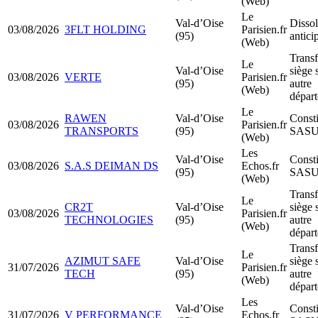
(Web)
Le
Val-d’Oise
Dissol
03/08/2026
3FLT HOLDING
Parisien.fr
(95)
antici
(Web)
Transf
Le
Val-d’Oise
siège 
03/08/2026
VERTE
Parisien.fr
(95)
autre
(Web)
dépar
Le
RAWEN
Val-d’Oise
Consti
03/08/2026
Parisien.fr
TRANSPORTS
(95)
SAS
(Web)
Les
Val-d’Oise
Consti
03/08/2026
S.A.S DEIMAN DS
Echos.fr
(95)
SAS
(Web)
Transf
Le
CR2T
Val-d’Oise
siège 
03/08/2026
Parisien.fr
TECHNOLOGIES
(95)
autre
(Web)
dépar
Transf
Le
AZIMUT SAFE
Val-d’Oise
siège 
31/07/2026
Parisien.fr
TECH
(95)
autre
(Web)
dépar
Les
Val-d’Oise
Consti
31/07/2026
V PERFORMANCE
Echos.fr