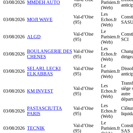
03/08/2026
MMDEH AUTO
Parisien.fr
(95)
antici
(Web)
Les
Val-d’Oise
Consti
03/08/2026
MOJI WAVE
Echos.fr
(95)
SAS
(Web)
Le
Val-d’Oise
Consti
03/08/2026
ALGD
Parisien.fr
(95)
SCI
(Web)
Les
BOULANGERIE DES
Val-d’Oise
Chang
03/08/2026
Echos.fr
CHENES
(95)
dirige
(Web)
Le
SELARL LECKI
Val-d’Oise
Dissol
03/08/2026
Parisien.fr
ELKABBAS
(95)
antici
(Web)
Transf
Les
Val-d’Oise
siège 
03/08/2026
KM INVEST
Echos.fr
(95)
autre
(Web)
dépar
Les
PASTASCIUTTA
Val-d’Oise
Clôtur
03/08/2026
Echos.fr
PARIS
(95)
liquid
(Web)
Le
Val-d’Oise
Consti
03/08/2026
TECNIK
Parisien.fr
(95)
SAS