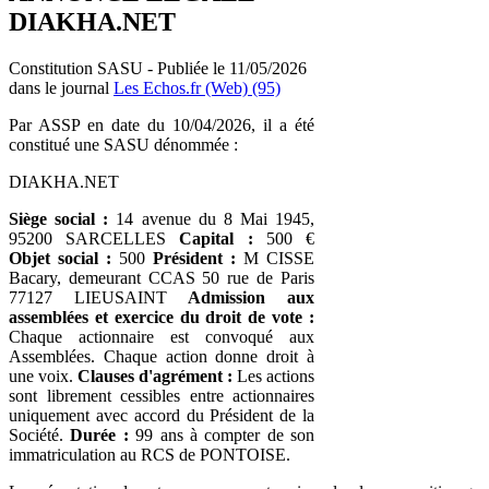
DIAKHA.NET
Constitution SASU - Publiée le 11/05/2026
dans le journal
Les Echos.fr (Web) (95)
Par ASSP en date du 10/04/2026, il a été
constitué une SASU dénommée :
DIAKHA.NET
Siège social :
14 avenue du 8 Mai 1945,
95200 SARCELLES
Capital :
500 €
Objet social :
500
Président :
M CISSE
Bacary, demeurant CCAS 50 rue de Paris
77127 LIEUSAINT
Admission aux
assemblées et exercice du droit de vote :
Chaque actionnaire est convoqué aux
Assemblées. Chaque action donne droit à
une voix.
Clauses d'agrément :
Les actions
sont librement cessibles entre actionnaires
uniquement avec accord du Président de la
Société.
Durée :
99 ans à compter de son
immatriculation au RCS de PONTOISE.