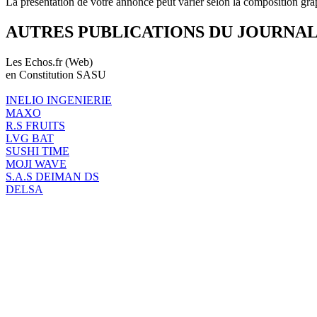
La présentation de votre annonce peut varier selon la composition gra
AUTRES PUBLICATIONS DU JOURNA
Les Echos.fr (Web)
en Constitution SASU
INELIO INGENIERIE
MAXO
R.S FRUITS
LVG BAT
SUSHI TIME
MOJI WAVE
S.A.S DEIMAN DS
DELSA