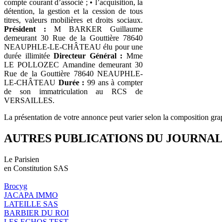
compte courant d’associé ; • l’acquisition, la
détention, la gestion et la cession de tous
titres, valeurs mobilières et droits sociaux.
Président :
M BARKER Guillaume
demeurant 30 Rue de la Gouttière 78640
NEAUPHLE-LE-CHÂTEAU élu pour une
durée illimitée
Directeur Général :
Mme
LE POLLOZEC Amandine demeurant 30
Rue de la Gouttière 78640 NEAUPHLE-
LE-CHÂTEAU
Durée :
99 ans à compter
de son immatriculation au RCS de
VERSAILLES.
La présentation de votre annonce peut varier selon la composition gra
AUTRES PUBLICATIONS DU JOURNA
Le Parisien
en Constitution SAS
Brocyg
JACAPA IMMO
LATEILLE SAS
BARBIER DU ROI
LES ECHOS TEST