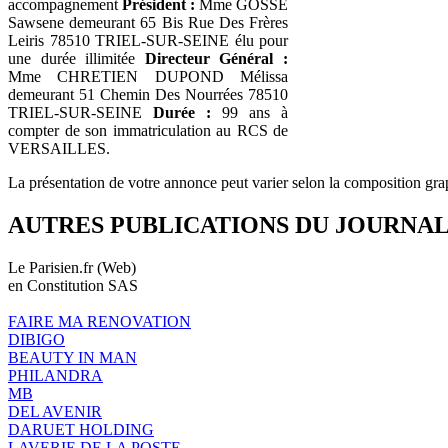
accompagnement
Président :
Mme GOSSE
Sawsene demeurant 65 Bis Rue Des Frères
Leiris 78510 TRIEL-SUR-SEINE élu pour
une durée illimitée
Directeur Général :
Mme CHRETIEN DUPOND Mélissa
demeurant 51 Chemin Des Nourrées 78510
TRIEL-SUR-SEINE
Durée :
99 ans à
compter de son immatriculation au RCS de
VERSAILLES.
La présentation de votre annonce peut varier selon la composition gra
AUTRES PUBLICATIONS DU JOURNA
Le Parisien.fr (Web)
en Constitution SAS
FAIRE MA RENOVATION
DIBIGO
BEAUTY IN MAN
PHILANDRA
MB
DEL AVENIR
DARUET HOLDING
LAVERIE DE LA POSTE