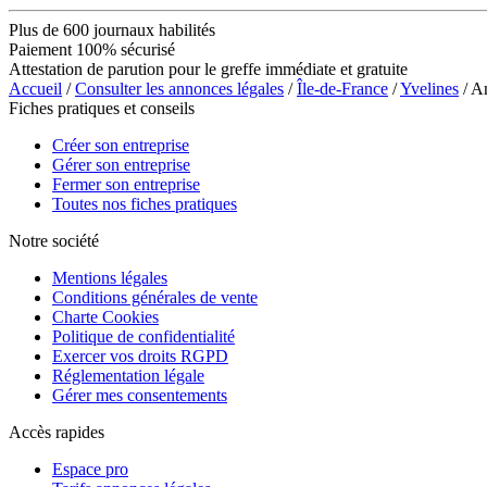
Plus de 600 journaux habilités
Paiement 100% sécurisé
Attestation de parution pour le greffe immédiate et gratuite
Accueil
/
Consulter les annonces légales
/
Île-de-France
/
Yvelines
/ A
Fiches pratiques et conseils
Créer son entreprise
Gérer son entreprise
Fermer son entreprise
Toutes nos fiches pratiques
Notre société
Mentions légales
Conditions générales de vente
Charte Cookies
Politique de confidentialité
Exercer vos droits RGPD
Réglementation légale
Gérer mes consentements
Accès rapides
Espace pro