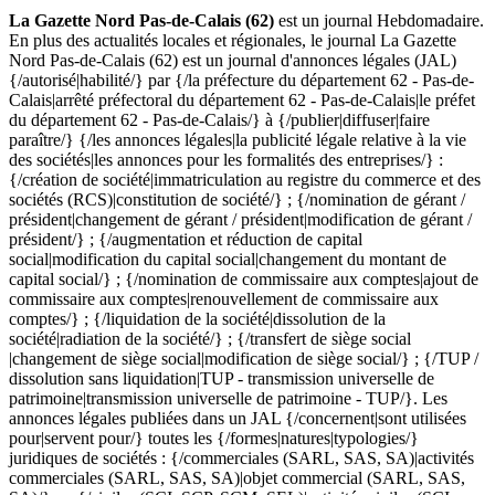
La Gazette Nord Pas-de-Calais (62)
est un journal Hebdomadaire.
En plus des actualités locales et régionales, le journal La Gazette
Nord Pas-de-Calais (62) est un journal d'annonces légales (JAL)
{/autorisé|habilité/} par {/la préfecture du département 62 - Pas-de-
Calais|arrêté préfectoral du département 62 - Pas-de-Calais|le préfet
du département 62 - Pas-de-Calais/} à {/publier|diffuser|faire
paraître/} {/les annonces légales|la publicité légale relative à la vie
des sociétés|les annonces pour les formalités des entreprises/} :
{/création de société|immatriculation au registre du commerce et des
sociétés (RCS)|constitution de société/} ; {/nomination de gérant /
président|changement de gérant / président|modification de gérant /
président/} ; {/augmentation et réduction de capital
social|modification du capital social|changement du montant de
capital social/} ; {/nomination de commissaire aux comptes|ajout de
commissaire aux comptes|renouvellement de commissaire aux
comptes/} ; {/liquidation de la société|dissolution de la
société|radiation de la société/} ; {/transfert de siège social
|changement de siège social|modification de siège social/} ; {/TUP /
dissolution sans liquidation|TUP - transmission universelle de
patrimoine|transmission universelle de patrimoine - TUP/}. Les
annonces légales publiées dans un JAL {/concernent|sont utilisées
pour|servent pour/} toutes les {/formes|natures|typologies/}
juridiques de sociétés : {/commerciales (SARL, SAS, SA)|activités
commerciales (SARL, SAS, SA)|objet commercial (SARL, SAS,