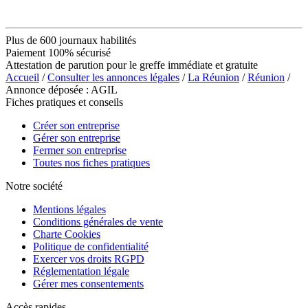
Plus de 600 journaux habilités
Paiement 100% sécurisé
Attestation de parution pour le greffe immédiate et gratuite
Accueil
/
Consulter les annonces légales
/
La Réunion
/
Réunion
/
Annonce déposée : AGIL
Fiches pratiques et conseils
Créer son entreprise
Gérer son entreprise
Fermer son entreprise
Toutes nos fiches pratiques
Notre société
Mentions légales
Conditions générales de vente
Charte Cookies
Politique de confidentialité
Exercer vos droits RGPD
Réglementation légale
Gérer mes consentements
Accès rapides