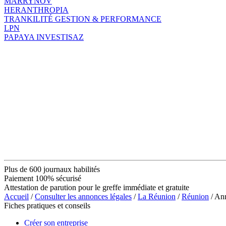
MARRYNOV
HERANTHROPIA
TRANKILITÉ GESTION & PERFORMANCE
LPN
PAPAYA INVESTISAZ
Plus de 600 journaux habilités
Paiement 100% sécurisé
Attestation de parution pour le greffe immédiate et gratuite
Accueil
/
Consulter les annonces légales
/
La Réunion
/
Réunion
/ An
Fiches pratiques et conseils
Créer son entreprise