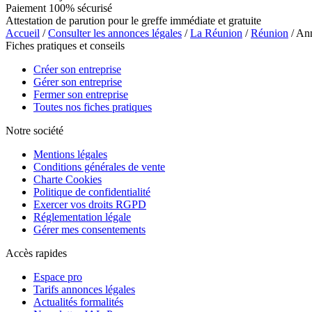
Paiement 100% sécurisé
Attestation de parution pour le greffe immédiate et gratuite
Accueil
/
Consulter les annonces légales
/
La Réunion
/
Réunion
/ An
Fiches pratiques et conseils
Créer son entreprise
Gérer son entreprise
Fermer son entreprise
Toutes nos fiches pratiques
Notre société
Mentions légales
Conditions générales de vente
Charte Cookies
Politique de confidentialité
Exercer vos droits RGPD
Réglementation légale
Gérer mes consentements
Accès rapides
Espace pro
Tarifs annonces légales
Actualités formalités