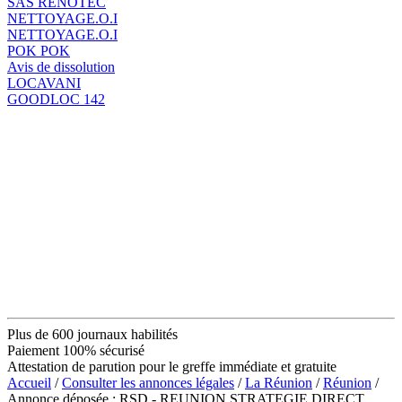
SAS RENOTEC
NETTOYAGE.O.I
NETTOYAGE.O.I
POK POK
Avis de dissolution
LOCAVANI
GOODLOC 142
Plus de 600 journaux habilités
Paiement 100% sécurisé
Attestation de parution pour le greffe immédiate et gratuite
Accueil
/
Consulter les annonces légales
/
La Réunion
/
Réunion
/
Annonce déposée : RSD - REUNION STRATEGIE DIRECT