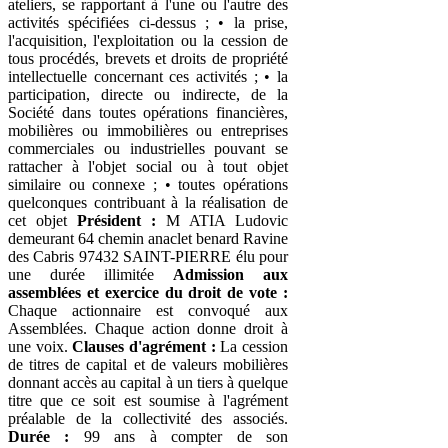
ateliers, se rapportant à l'une ou l'autre des
activités spécifiées ci-dessus ; • la prise,
l'acquisition, l'exploitation ou la cession de
tous procédés, brevets et droits de propriété
intellectuelle concernant ces activités ; • la
participation, directe ou indirecte, de la
Société dans toutes opérations financières,
mobilières ou immobilières ou entreprises
commerciales ou industrielles pouvant se
rattacher à l'objet social ou à tout objet
similaire ou connexe ; • toutes opérations
quelconques contribuant à la réalisation de
cet objet
Président :
M ATIA Ludovic
demeurant 64 chemin anaclet benard Ravine
des Cabris 97432 SAINT-PIERRE élu pour
une durée illimitée
Admission aux
assemblées et exercice du droit de vote :
Chaque actionnaire est convoqué aux
Assemblées. Chaque action donne droit à
une voix.
Clauses d'agrément :
La cession
de titres de capital et de valeurs mobilières
donnant accès au capital à un tiers à quelque
titre que ce soit est soumise à l'agrément
préalable de la collectivité des associés.
Durée :
99 ans à compter de son