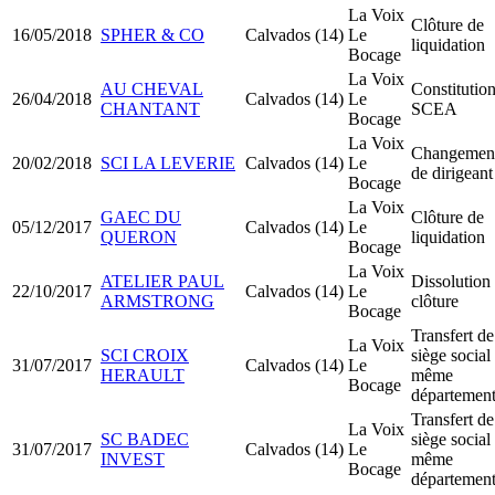
La Voix
Clôture de
16/05/2018
SPHER & CO
Calvados (14)
Le
liquidation
Bocage
La Voix
AU CHEVAL
Constitutio
26/04/2018
Calvados (14)
Le
CHANTANT
SCEA
Bocage
La Voix
Changemen
20/02/2018
SCI LA LEVERIE
Calvados (14)
Le
de dirigeant
Bocage
La Voix
GAEC DU
Clôture de
05/12/2017
Calvados (14)
Le
QUERON
liquidation
Bocage
La Voix
ATELIER PAUL
Dissolution
22/10/2017
Calvados (14)
Le
ARMSTRONG
clôture
Bocage
Transfert de
La Voix
SCI CROIX
siège social
31/07/2017
Calvados (14)
Le
HERAULT
même
Bocage
départemen
Transfert de
La Voix
SC BADEC
siège social
31/07/2017
Calvados (14)
Le
INVEST
même
Bocage
départemen