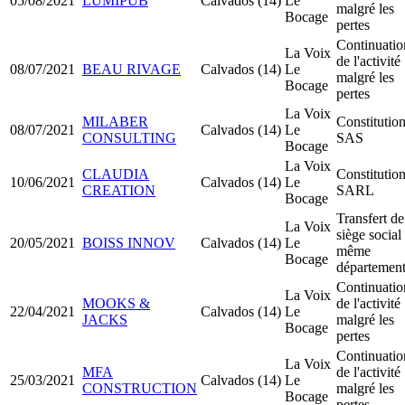
05/08/2021
LUMIPUB
Calvados (14)
Le
malgré les
Bocage
pertes
Continuatio
La Voix
de l'activité
08/07/2021
BEAU RIVAGE
Calvados (14)
Le
malgré les
Bocage
pertes
La Voix
MILABER
Constitutio
08/07/2021
Calvados (14)
Le
CONSULTING
SAS
Bocage
La Voix
CLAUDIA
Constitutio
10/06/2021
Calvados (14)
Le
CREATION
SARL
Bocage
Transfert de
La Voix
siège social
20/05/2021
BOISS INNOV
Calvados (14)
Le
même
Bocage
départemen
Continuatio
La Voix
MOOKS &
de l'activité
22/04/2021
Calvados (14)
Le
JACKS
malgré les
Bocage
pertes
Continuatio
La Voix
MFA
de l'activité
25/03/2021
Calvados (14)
Le
CONSTRUCTION
malgré les
Bocage
pertes