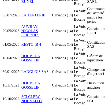
BUNEL
SARL
Bocage
Continuatio
La Voix
de l'activité
03/07/2025
LA TARTERIE
Calvados (14)
Le
malgré les
Bocage
pertes
AUVRAY
La Voix
Constitutio
29/05/2025
NICOLAS
Calvados (14)
Le
EURL
PÈRE/FILS
Bocage
La Voix
Constitutio
01/05/2025
RESTO IB 4
Calvados (14)
Le
SAS
Bocage
La Voix
DOUBLET-
Clôture de
10/04/2025
Calvados (14)
Le
GOSSELIN
liquidation
Bocage
La Voix
Changemen
30/01/2025
LANGLOIS SAS
Calvados (14)
Le
d'objet soci
Bocage
La Voix
DOUBLET-
Dissolution
16/11/2023
Calvados (14)
Le
GOSSELIN
anticipée
Bocage
La Voix
SCI CLERC
Constitutio
19/10/2023
Calvados (14)
Le
NOUVELOT
SCI
Bocage