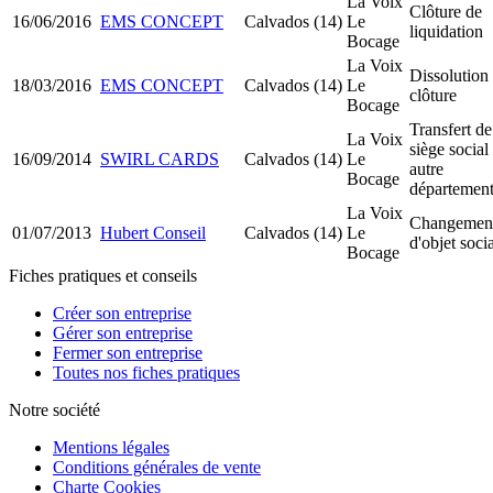
La Voix
Clôture de
16/06/2016
EMS CONCEPT
Calvados (14)
Le
liquidation
Bocage
La Voix
Dissolution
18/03/2016
EMS CONCEPT
Calvados (14)
Le
clôture
Bocage
Transfert de
La Voix
siège social
16/09/2014
SWIRL CARDS
Calvados (14)
Le
autre
Bocage
départemen
La Voix
Changemen
01/07/2013
Hubert Conseil
Calvados (14)
Le
d'objet soci
Bocage
Fiches pratiques et conseils
Créer son entreprise
Gérer son entreprise
Fermer son entreprise
Toutes nos fiches pratiques
Notre société
Mentions légales
Conditions générales de vente
Charte Cookies