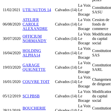
La Voix
Constitutio
11/02/2021
UTIL'AUTOS 14
Calvados (14)
Le
SASU
Bocage
ATELIER
La Voix
Cession de
06/08/2020
CAROLE
Calvados (14)
Le
fonds de
ALEXANDRE
Bocage
commerce
La Voix
Modificatio
OFFICIUM
30/07/2020
Calvados (14)
Le
du capital
NORMANDY
Bocage
social
La Voix
HOLDING
Constitutio
16/04/2020
Calvados (14)
Le
ALPHA14
SAS
Bocage
La Voix
GARAGE
Constitutio
19/03/2020
Calvados (14)
Le
QUIGNETTE
SARL
Bocage
La Voix
Changemen
16/01/2020
COUVRE TOIT
Calvados (14)
Le
de dirigeant
Bocage
La Voix
Modificatio
05/12/2019
SCI PBSB
Calvados (14)
Le
du capital
Bocage
social
La Voix
BOUCHERIE
Constitutio
28/11/2019
Calvados (14)
Le