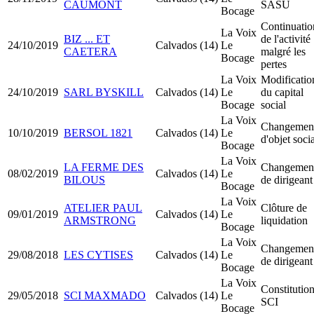
CAUMONT
SASU
Bocage
Continuatio
La Voix
BIZ ... ET
de l'activité
24/10/2019
Calvados (14)
Le
CAETERA
malgré les
Bocage
pertes
La Voix
Modificatio
24/10/2019
SARL BYSKILL
Calvados (14)
Le
du capital
Bocage
social
La Voix
Changemen
10/10/2019
BERSOL 1821
Calvados (14)
Le
d'objet soci
Bocage
La Voix
LA FERME DES
Changemen
08/02/2019
Calvados (14)
Le
BILOUS
de dirigeant
Bocage
La Voix
ATELIER PAUL
Clôture de
09/01/2019
Calvados (14)
Le
ARMSTRONG
liquidation
Bocage
La Voix
Changemen
29/08/2018
LES CYTISES
Calvados (14)
Le
de dirigeant
Bocage
La Voix
Constitutio
29/05/2018
SCI MAXMADO
Calvados (14)
Le
SCI
Bocage