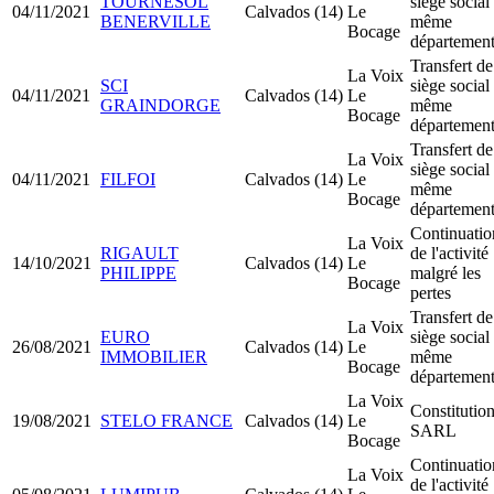
TOURNESOL
siège social
04/11/2021
Calvados (14)
Le
BENERVILLE
même
Bocage
départemen
Transfert de
La Voix
SCI
siège social
04/11/2021
Calvados (14)
Le
GRAINDORGE
même
Bocage
départemen
Transfert de
La Voix
siège social
04/11/2021
FILFOI
Calvados (14)
Le
même
Bocage
départemen
Continuatio
La Voix
RIGAULT
de l'activité
14/10/2021
Calvados (14)
Le
PHILIPPE
malgré les
Bocage
pertes
Transfert de
La Voix
EURO
siège social
26/08/2021
Calvados (14)
Le
IMMOBILIER
même
Bocage
départemen
La Voix
Constitutio
19/08/2021
STELO FRANCE
Calvados (14)
Le
SARL
Bocage
Continuatio
La Voix
de l'activité