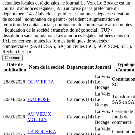
actualités locales et régionales, le journal La Voix Le Bocage est un
journal d'annonces légales (JAL) autorisé par la préfecture du
département 14 - Calvados à publier les annonces légales : création
de société ; nomination de gérant / président ; augmentation et
réduction de capital social ; nomination de commissaire aux comptes
; liquidation de la société ; transfert de siège social ; TUP /
dissolution sans liquidation. Les annonces légales publiées dans un
JAL concernent toutes les formes juridiques de sociétés :
commerciales (SARL, SAS, SA) ou civiles (SCI, SCP, SCM, SEL).
Rechercher par
Continue
Date de
Typologi
Nom de la société
Département
Journal
publication
d'annonc
La Voix
Constitutio
28/05/2026
OLIVIER 3A
Calvados (14)
Le
SCI
Bocage
La Voix
Transformat
30/04/2026
H.M.POSE
Calvados (14)
Le
SAS en S
Bocage
La Voix
Cession de
AU VIEUX
05/03/2026
Calvados (14)
Le
fonds de
MOULIN
Bocage
commerce
La Voix
LA ROCHE A
Constitutio
10/07/2025
Calvados (14)
Le