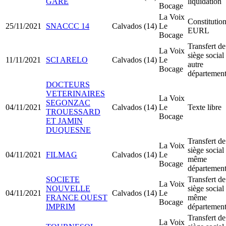
GARE
liquidation
Bocage
La Voix
Constitutio
25/11/2021
SNACCC 14
Calvados (14)
Le
EURL
Bocage
Transfert de
La Voix
siège social
11/11/2021
SCI ARELO
Calvados (14)
Le
autre
Bocage
départemen
DOCTEURS
VETERINAIRES
La Voix
SEGONZAC
04/11/2021
Calvados (14)
Le
Texte libre
TROUESSARD
Bocage
ET JAMIN
DUQUESNE
Transfert de
La Voix
siège social
04/11/2021
FILMAG
Calvados (14)
Le
même
Bocage
départemen
SOCIETE
Transfert de
La Voix
NOUVELLE
siège social
04/11/2021
Calvados (14)
Le
FRANCE OUEST
même
Bocage
IMPRIM
départemen
Transfert de
La Voix