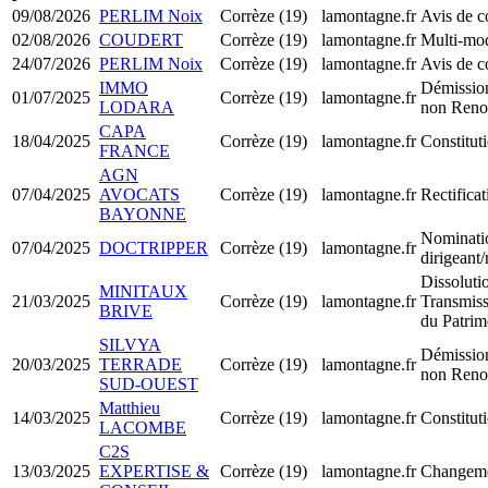
09/08/2026
PERLIM Noix
Corrèze (19)
lamontagne.fr
Avis de c
02/08/2026
COUDERT
Corrèze (19)
lamontagne.fr
Multi-mod
24/07/2026
PERLIM Noix
Corrèze (19)
lamontagne.fr
Avis de c
IMMO
Démission
01/07/2025
Corrèze (19)
lamontagne.fr
LODARA
non Reno
CAPA
18/04/2025
Corrèze (19)
lamontagne.fr
Constitu
FRANCE
AGN
07/04/2025
AVOCATS
Corrèze (19)
lamontagne.fr
Rectificat
BAYONNE
Nominati
07/04/2025
DOCTRIPPER
Corrèze (19)
lamontagne.fr
dirigeant
Dissoluti
MINITAUX
21/03/2025
Corrèze (19)
lamontagne.fr
Transmiss
BRIVE
du Patri
SILVYA
Démission
20/03/2025
TERRADE
Corrèze (19)
lamontagne.fr
non Reno
SUD-OUEST
Matthieu
14/03/2025
Corrèze (19)
lamontagne.fr
Constitut
LACOMBE
C2S
13/03/2025
EXPERTISE &
Corrèze (19)
lamontagne.fr
Changemen