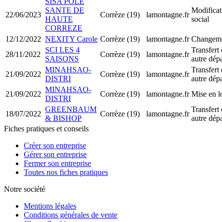
SISA POLE
SANTE DE
Modificat
22/06/2023
Corrèze (19)
lamontagne.fr
HAUTE
social
CORREZE
12/12/2022
NEXITY Carole
Corrèze (19)
lamontagne.fr
Changemen
SCI LES 4
Transfert 
28/11/2022
Corrèze (19)
lamontagne.fr
SAISONS
autre dép
MINAHSAO-
Transfert 
21/09/2022
Corrèze (19)
lamontagne.fr
DISTRI
autre dép
MINAHSAO-
21/09/2022
Corrèze (19)
lamontagne.fr
Mise en l
DISTRI
GREENBAUM
Transfert 
18/07/2022
Corrèze (19)
lamontagne.fr
& BISHOP
autre dép
Fiches pratiques et conseils
Créer son entreprise
Gérer son entreprise
Fermer son entreprise
Toutes nos fiches pratiques
Notre société
Mentions légales
Conditions générales de vente