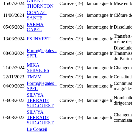
GRANT
15/07/2024
Corrèze (19)
lamontagne.fr
Mise en l
THORNTON
COSNAC
11/06/2024
Corrèze (19)
lamontagne.fr
Clôture d
SANTE
PARMA
05/06/2024
Corrèze (19)
lamontagne.fr
Dissoluti
CAPEL
Transfert 
13/03/2024
FS INVEST
Corrèze (19)
lamontagne.fr
même dép
Dissoluti
Form@legales -
08/03/2024
Corrèze (19)
lamontagne.fr
Transmiss
SPFL
du Patri
MIKA
21/02/2024
Corrèze (19)
lamontagne.fr
Changemen
SERVICES
22/11/2023
TMVM
Corrèze (19)
lamontagne.fr
Constitu
Form@legales -
Continuati
04/09/2023
Corrèze (19)
lamontagne.fr
SPFL
malgré les
SILVYA
Nominati
03/08/2023
TERRADE
Corrèze (19)
lamontagne.fr
dirigeant
SUD-OUEST
SILVYA
Changeme
03/08/2023
TERRADE
Corrèze (19)
lamontagne.fr
commissa
SUD-OUEST
Le Conseil