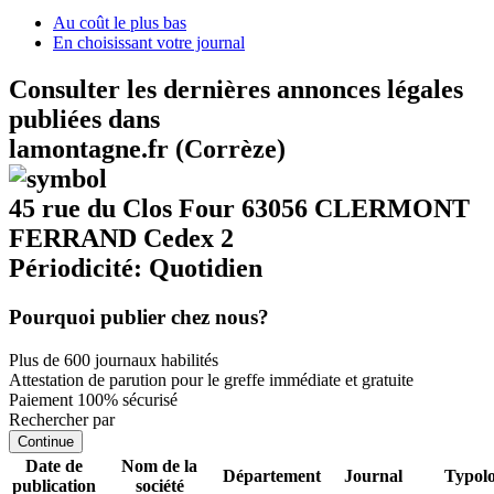
Au coût le plus bas
En choisissant votre journal
Consulter les dernières annonces légales
publiées dans
lamontagne.fr (Corrèze)
45 rue du Clos Four 63056 CLERMONT
FERRAND Cedex 2
Périodicité: Quotidien
Pourquoi publier chez nous?
Plus de 600 journaux habilités
Attestation de parution pour le greffe immédiate et gratuite
Paiement 100% sécurisé
Rechercher par
Continue
Date de
Nom de la
Département
Journal
Typolo
publication
société