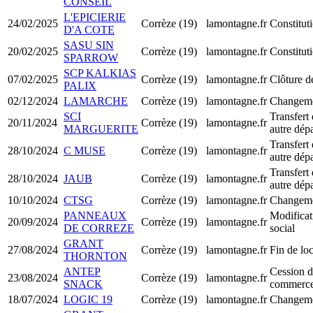
CONSEIL
L'EPICIERIE
24/02/2025
Corrèze (19)
lamontagne.fr
Constitu
D'A COTE
SASU SIN
20/02/2025
Corrèze (19)
lamontagne.fr
Constitu
SPARROW
SCP KALKIAS
07/02/2025
Corrèze (19)
lamontagne.fr
Clôture d
PALIX
02/12/2024
LAMARCHE
Corrèze (19)
lamontagne.fr
Changemen
SCI
Transfert 
20/11/2024
Corrèze (19)
lamontagne.fr
MARGUERITE
autre dép
Transfert 
28/10/2024
C MUSE
Corrèze (19)
lamontagne.fr
autre dép
Transfert 
28/10/2024
JAUB
Corrèze (19)
lamontagne.fr
autre dép
10/10/2024
CTSG
Corrèze (19)
lamontagne.fr
Changemen
PANNEAUX
Modificat
20/09/2024
Corrèze (19)
lamontagne.fr
DE CORREZE
social
GRANT
27/08/2024
Corrèze (19)
lamontagne.fr
Fin de lo
THORNTON
ANTEP
Cession d
23/08/2024
Corrèze (19)
lamontagne.fr
SNACK
commerc
18/07/2024
LOGIC 19
Corrèze (19)
lamontagne.fr
Changemen