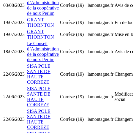
d’Administration
03/08/2023
Corrèze (19)
lamontagne.fr
Avis de c
de la coopérative
de noix Perlim
GRANT
19/07/2023
Corrèze (19)
lamontagne.fr
Fin de lo
THORNTON
GRANT
19/07/2023
Corrèze (19)
lamontagne.fr
Mise en l
THORNTON
Le Conseil
d’Administration
18/07/2023
Corrèze (19)
lamontagne.fr
Avis de c
de la coopérative
de noix Perlim
SISA POLE
SANTE DE
22/06/2023
Corrèze (19)
lamontagne.fr
Changemen
HAUTE
CORREZE
SISA POLE
SANTE DE
Modificat
22/06/2023
Corrèze (19)
lamontagne.fr
HAUTE
social
CORREZE
SISA POLE
SANTE DE
22/06/2023
Corrèze (19)
lamontagne.fr
Changemen
HAUTE
CORREZE