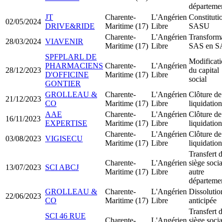
départeme
JT
Charente-
L'Angérien
Constituti
02/05/2024
DRIVE&RIDE
Maritime (17)
Libre
SASU
Charente-
L'Angérien
Transform
28/03/2024
VIAVENIR
Maritime (17)
Libre
SAS en 
SPFPLARL DE
Modificat
PHARMACIENS
Charente-
L'Angérien
28/12/2023
du capital
D'OFFICINE
Maritime (17)
Libre
social
GONTIER
GROLLEAU &
Charente-
L'Angérien
Clôture de
21/12/2023
CO
Maritime (17)
Libre
liquidation
AAE
Charente-
L'Angérien
Clôture de
16/11/2023
EXPERTISE
Maritime (17)
Libre
liquidation
Charente-
L'Angérien
Clôture de
03/08/2023
VIGISECU
Maritime (17)
Libre
liquidation
Transfert 
Charente-
L'Angérien
siège socia
13/07/2023
SCI ABCJ
Maritime (17)
Libre
autre
départeme
GROLLEAU &
Charente-
L'Angérien
Dissolutio
22/06/2023
CO
Maritime (17)
Libre
anticipée
Transfert 
SCI 46 RUE
Charente-
L'Angérien
siège socia