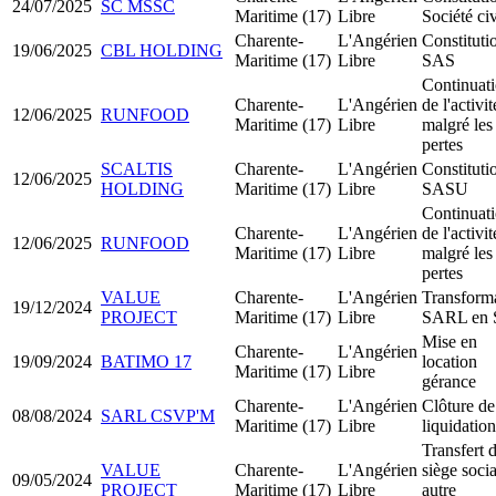
24/07/2025
SC MSSC
Maritime (17)
Libre
Société civ
Charente-
L'Angérien
Constituti
19/06/2025
CBL HOLDING
Maritime (17)
Libre
SAS
Continuat
Charente-
L'Angérien
de l'activit
12/06/2025
RUNFOOD
Maritime (17)
Libre
malgré les
pertes
SCALTIS
Charente-
L'Angérien
Constituti
12/06/2025
HOLDING
Maritime (17)
Libre
SASU
Continuat
Charente-
L'Angérien
de l'activit
12/06/2025
RUNFOOD
Maritime (17)
Libre
malgré les
pertes
VALUE
Charente-
L'Angérien
Transform
19/12/2024
PROJECT
Maritime (17)
Libre
SARL en
Mise en
Charente-
L'Angérien
19/09/2024
BATIMO 17
location
Maritime (17)
Libre
gérance
Charente-
L'Angérien
Clôture de
08/08/2024
SARL CSVP'M
Maritime (17)
Libre
liquidation
Transfert 
VALUE
Charente-
L'Angérien
siège socia
09/05/2024
PROJECT
Maritime (17)
Libre
autre