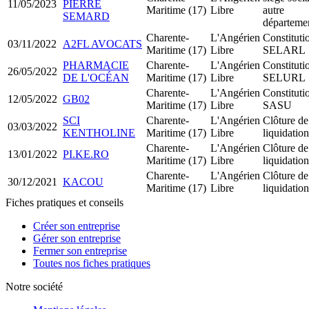
11/05/2023
PIERRE
Maritime (17)
Libre
autre
SEMARD
départeme
Charente-
L'Angérien
Constituti
03/11/2022
A2FL AVOCATS
Maritime (17)
Libre
SELARL
PHARMACIE
Charente-
L'Angérien
Constituti
26/05/2022
DE L'OCÉAN
Maritime (17)
Libre
SELURL
Charente-
L'Angérien
Constituti
12/05/2022
GB02
Maritime (17)
Libre
SASU
SCI
Charente-
L'Angérien
Clôture de
03/03/2022
KENTHOLINE
Maritime (17)
Libre
liquidation
Charente-
L'Angérien
Clôture de
13/01/2022
PI.KE.RO
Maritime (17)
Libre
liquidation
Charente-
L'Angérien
Clôture de
30/12/2021
KACOU
Maritime (17)
Libre
liquidation
Fiches pratiques et conseils
Créer son entreprise
Gérer son entreprise
Fermer son entreprise
Toutes nos fiches pratiques
Notre société