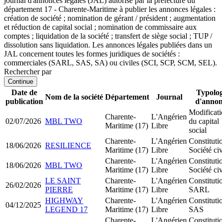
journal d'annonces légales (JAL) autorisé par la préfecture du
département 17 - Charente-Maritime à publier les annonces légales :
création de société ; nomination de gérant / président ; augmentation
et réduction de capital social ; nomination de commissaire aux
comptes ; liquidation de la société ; transfert de siège social ; TUP /
dissolution sans liquidation. Les annonces légales publiées dans un
JAL concernent toutes les formes juridiques de sociétés :
commerciales (SARL, SAS, SA) ou civiles (SCI, SCP, SCM, SEL).
Rechercher par
Continue
Date de
Typolog
Nom de la société
Département
Journal
publication
d'anno
Modificat
Charente-
L'Angérien
02/07/2026
MBL TWO
du capital
Maritime (17)
Libre
social
Charente-
L'Angérien
Constituti
18/06/2026
RESILIENCE
Maritime (17)
Libre
Société civ
Charente-
L'Angérien
Constituti
18/06/2026
MBL TWO
Maritime (17)
Libre
Société civ
LE SAINT
Charente-
L'Angérien
Constituti
26/02/2026
PIERRE
Maritime (17)
Libre
SARL
HIGHWAY
Charente-
L'Angérien
Constituti
04/12/2025
LEGEND 17
Maritime (17)
Libre
SAS
Charente-
L'Angérien
Constituti