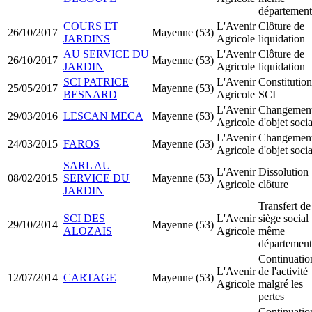
département
COURS ET
L'Avenir
Clôture de
26/10/2017
Mayenne (53)
JARDINS
Agricole
liquidation
AU SERVICE DU
L'Avenir
Clôture de
26/10/2017
Mayenne (53)
JARDIN
Agricole
liquidation
SCI PATRICE
L'Avenir
Constitution
25/05/2017
Mayenne (53)
BESNARD
Agricole
SCI
L'Avenir
Changemen
29/03/2016
LESCAN MECA
Mayenne (53)
Agricole
d'objet socia
L'Avenir
Changemen
24/03/2015
FAROS
Mayenne (53)
Agricole
d'objet socia
SARL AU
L'Avenir
Dissolution
08/02/2015
SERVICE DU
Mayenne (53)
Agricole
clôture
JARDIN
Transfert de
SCI DES
L'Avenir
siège social
29/10/2014
Mayenne (53)
ALOZAIS
Agricole
même
département
Continuatio
L'Avenir
de l'activité
12/07/2014
CARTAGE
Mayenne (53)
Agricole
malgré les
pertes
Continuatio