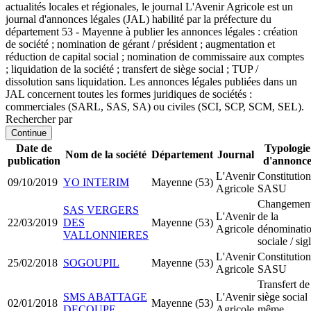
actualités locales et régionales, le journal L'Avenir Agricole est un
journal d'annonces légales (JAL) habilité par la préfecture du
département 53 - Mayenne à publier les annonces légales : création
de société ; nomination de gérant / président ; augmentation et
réduction de capital social ; nomination de commissaire aux comptes
; liquidation de la société ; transfert de siège social ; TUP /
dissolution sans liquidation. Les annonces légales publiées dans un
JAL concernent toutes les formes juridiques de sociétés :
commerciales (SARL, SAS, SA) ou civiles (SCI, SCP, SCM, SEL).
Rechercher par
Continue
Date de
Typologie
Nom de la société
Département
Journal
publication
d'annonc
L'Avenir
Constitution
09/10/2019
YO INTERIM
Mayenne (53)
Agricole
SASU
Changemen
SAS VERGERS
L'Avenir
de la
22/03/2019
DES
Mayenne (53)
Agricole
dénominati
VALLONNIERES
sociale / sig
L'Avenir
Constitution
25/02/2018
SOGOUPIL
Mayenne (53)
Agricole
SASU
Transfert de
SMS ABATTAGE
L'Avenir
siège social
02/01/2018
Mayenne (53)
DECOUPE
Agricole
même