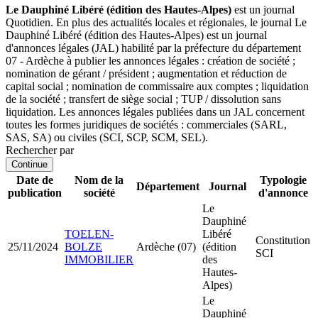
Le Dauphiné Libéré (édition des Hautes-Alpes)
est un journal
Quotidien. En plus des actualités locales et régionales, le journal Le
Dauphiné Libéré (édition des Hautes-Alpes) est un journal
d'annonces légales (JAL) habilité par la préfecture du département
07 - Ardèche à publier les annonces légales : création de société ;
nomination de gérant / président ; augmentation et réduction de
capital social ; nomination de commissaire aux comptes ; liquidation
de la société ; transfert de siège social ; TUP / dissolution sans
liquidation. Les annonces légales publiées dans un JAL concernent
toutes les formes juridiques de sociétés : commerciales (SARL,
SAS, SA) ou civiles (SCI, SCP, SCM, SEL).
Rechercher par
Continue
Date de
Nom de la
Typologie
Département
Journal
publication
société
d'annonce
Le
Dauphiné
TOELEN-
Libéré
Constitution
25/11/2024
BOLZE
Ardèche (07)
(édition
SCI
IMMOBILIER
des
Hautes-
Alpes)
Le
Dauphiné