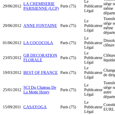
Le
LA CHEMISERIE
siège s
29/06/2012
Paris (75)
Publicateur
PARISIENNE (LCP)
même
Légal
départ
Transfe
Le
siège s
29/06/2012
ANNE FONTAINE
Paris (75)
Publicateur
même
Légal
départ
Le
Dissol
01/06/2012
LA COCOCOLA
Paris (75)
Publicateur
clôture
Légal
Le
GB DECORATION
Clôtur
23/05/2012
Paris (75)
Publicateur
FLORALE
liquida
Légal
Le
Chang
19/03/2012
BEST OF FRANCE
Paris (75)
Publicateur
de diri
Légal
Transfe
Le
SCI Du Chateau De
siège s
25/01/2012
Paris (75)
Publicateur
La Motte Henry
autre
Légal
départ
Le
Constit
15/09/2011
CASAYOGA
Paris (75)
Publicateur
EURL
Légal