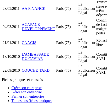
Transfe
Le
siège s
23/05/2011
AA FINANCE
Paris (75)
Publicateur
même
Légal
départ
Contin
Le
ACAPACE
de l'act
04/03/2011
Paris (75)
Publicateur
DEVELOPPEMENT
malgré 
Légal
pertes
Le
Rédact
21/01/2011
CAAGIS
Paris (75)
Publicateur
libre
Légal
Le
L'AMBASSADE
Constit
18/10/2010
Paris (75)
Publicateur
DU CAVIAR
SARL
Légal
Le
Constit
22/09/2010
COUCHE-TARD
Paris (75)
Publicateur
SARL
Légal
Fiches pratiques et conseils
Créer son entreprise
Gérer son entreprise
Fermer son entreprise
Toutes nos fiches pratiques