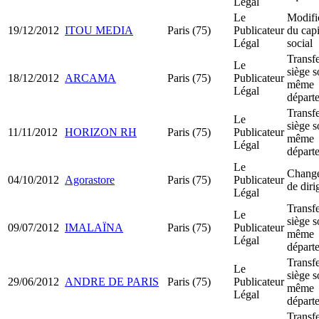
Légal
Le
Modifi
19/12/2012
ITOU MEDIA
Paris (75)
Publicateur
du capi
Légal
social
Transfe
Le
siège s
18/12/2012
ARCAMA
Paris (75)
Publicateur
même
Légal
départ
Transfe
Le
siège s
11/11/2012
HORIZON RH
Paris (75)
Publicateur
même
Légal
départ
Le
Chang
04/10/2012
Agorastore
Paris (75)
Publicateur
de diri
Légal
Transfe
Le
siège s
09/07/2012
IMALAÏNA
Paris (75)
Publicateur
même
Légal
départ
Transfe
Le
siège s
29/06/2012
ANDRE DE PARIS
Paris (75)
Publicateur
même
Légal
départ
Transfe