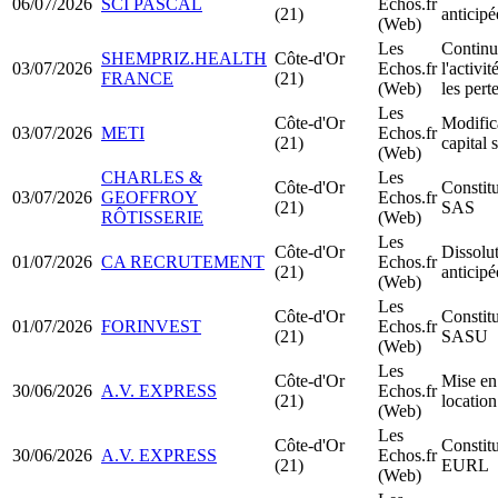
06/07/2026
SCI PASCAL
Echos.fr
(21)
anticipé
(Web)
Les
Continu
SHEMPRIZ.HEALTH
Côte-d'Or
03/07/2026
Echos.fr
l'activi
FRANCE
(21)
(Web)
les pert
Les
Côte-d'Or
Modific
03/07/2026
METI
Echos.fr
(21)
capital 
(Web)
CHARLES &
Les
Côte-d'Or
Constit
03/07/2026
GEOFFROY
Echos.fr
(21)
SAS
RÔTISSERIE
(Web)
Les
Côte-d'Or
Dissolu
01/07/2026
CA RECRUTEMENT
Echos.fr
(21)
anticipé
(Web)
Les
Côte-d'Or
Constit
01/07/2026
FORINVEST
Echos.fr
(21)
SASU
(Web)
Les
Côte-d'Or
Mise en
30/06/2026
A.V. EXPRESS
Echos.fr
(21)
locatio
(Web)
Les
Côte-d'Or
Constit
30/06/2026
A.V. EXPRESS
Echos.fr
(21)
EURL
(Web)