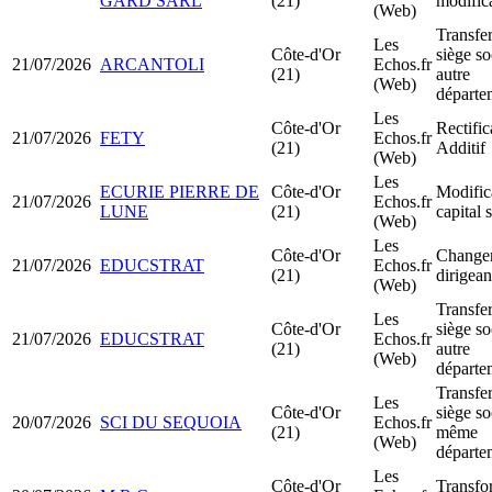
GARD SARL
(21)
modific
(Web)
Transfer
Les
Côte-d'Or
siège so
21/07/2026
ARCANTOLI
Echos.fr
(21)
autre
(Web)
départe
Les
Côte-d'Or
Rectific
21/07/2026
FETY
Echos.fr
(21)
Additif
(Web)
Les
ECURIE PIERRE DE
Côte-d'Or
Modific
21/07/2026
Echos.fr
LUNE
(21)
capital 
(Web)
Les
Côte-d'Or
Change
21/07/2026
EDUCSTRAT
Echos.fr
(21)
dirigean
(Web)
Transfer
Les
Côte-d'Or
siège so
21/07/2026
EDUCSTRAT
Echos.fr
(21)
autre
(Web)
départe
Transfer
Les
Côte-d'Or
siège so
20/07/2026
SCI DU SEQUOIA
Echos.fr
(21)
même
(Web)
départe
Les
Côte-d'Or
Transfo