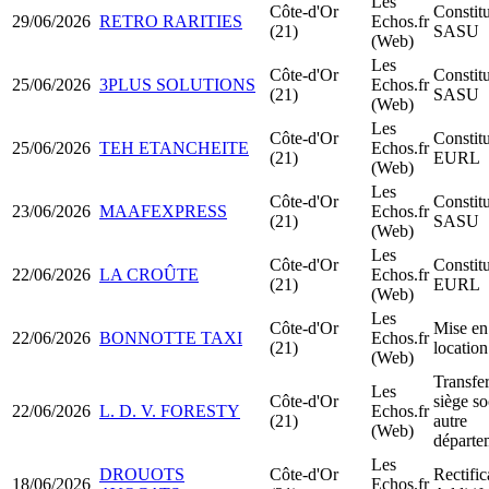
Les
Côte-d'Or
Constit
29/06/2026
RETRO RARITIES
Echos.fr
(21)
SASU
(Web)
Les
Côte-d'Or
Constit
25/06/2026
3PLUS SOLUTIONS
Echos.fr
(21)
SASU
(Web)
Les
Côte-d'Or
Constit
25/06/2026
TEH ETANCHEITE
Echos.fr
(21)
EURL
(Web)
Les
Côte-d'Or
Constit
23/06/2026
MAAFEXPRESS
Echos.fr
(21)
SASU
(Web)
Les
Côte-d'Or
Constit
22/06/2026
LA CROÛTE
Echos.fr
(21)
EURL
(Web)
Les
Côte-d'Or
Mise en
22/06/2026
BONNOTTE TAXI
Echos.fr
(21)
locatio
(Web)
Transfer
Les
Côte-d'Or
siège so
22/06/2026
L. D. V. FORESTY
Echos.fr
(21)
autre
(Web)
départe
Les
DROUOTS
Côte-d'Or
Rectific
18/06/2026
Echos.fr