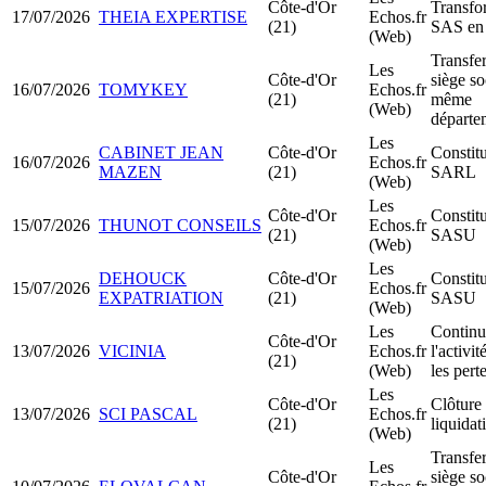
Côte-d'Or
Transfo
17/07/2026
THEIA EXPERTISE
Echos.fr
(21)
SAS e
(Web)
Transfer
Les
Côte-d'Or
siège so
16/07/2026
TOMYKEY
Echos.fr
(21)
même
(Web)
départe
Les
CABINET JEAN
Côte-d'Or
Constit
16/07/2026
Echos.fr
MAZEN
(21)
SARL
(Web)
Les
Côte-d'Or
Constit
15/07/2026
THUNOT CONSEILS
Echos.fr
(21)
SASU
(Web)
Les
DEHOUCK
Côte-d'Or
Constit
15/07/2026
Echos.fr
EXPATRIATION
(21)
SASU
(Web)
Les
Continu
Côte-d'Or
13/07/2026
VICINIA
Echos.fr
l'activi
(21)
(Web)
les pert
Les
Côte-d'Or
Clôture
13/07/2026
SCI PASCAL
Echos.fr
(21)
liquidat
(Web)
Transfer
Les
Côte-d'Or
siège so