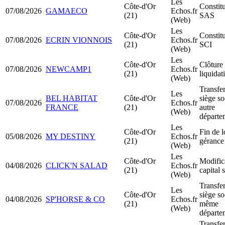
Les
Côte-d'Or
Constit
07/08/2026
GAMAECO
Echos.fr
(21)
SAS
(Web)
Les
Côte-d'Or
Constit
07/08/2026
ECRIN VIONNOIS
Echos.fr
(21)
SCI
(Web)
Les
Côte-d'Or
Clôture
07/08/2026
NEWCAMP1
Echos.fr
(21)
liquidat
(Web)
Transfer
Les
BEL HABITAT
Côte-d'Or
siège so
07/08/2026
Echos.fr
FRANCE
(21)
autre
(Web)
départe
Les
Côte-d'Or
Fin de l
05/08/2026
MY DESTINY
Echos.fr
(21)
gérance
(Web)
Les
Côte-d'Or
Modific
04/08/2026
CLICK'N SALAD
Echos.fr
(21)
capital 
(Web)
Transfer
Les
Côte-d'Or
siège so
04/08/2026
SP'HORSE & CO
Echos.fr
(21)
même
(Web)
départe
Transfer