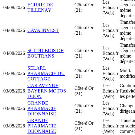
Les
ECURIE DE
Côte-d'Or
siège so
04/08/2026
Echos.fr
TILLENAY
(21)
même
(Web)
départe
Transfer
Les
Côte-d'Or
siège so
04/08/2026
CAVA INVEST
Echos.fr
(21)
même
(Web)
départe
Transfer
Les
SCI DU BOIS DE
Côte-d'Or
siège so
04/08/2026
Echos.fr
BOUTRANS
(21)
même
(Web)
départe
SELARL
Les
Côte-d'Or
Multi-
03/08/2026
PHARMACIE DU
Echos.fr
(21)
modific
COTTAGE
(Web)
CAR AVENUE
Les
Continu
Côte-d'Or
03/08/2026
BAYERN MOTOS
Echos.fr
l'activi
(21)
DIJON
(Web)
les pert
GRANDE
Les
Côte-d'Or
Change
03/08/2026
PHARMACIE
Echos.fr
(21)
dirigean
DIJONNAISE
(Web)
GRANDE
Les
Transfo
Côte-d'Or
03/08/2026
PHARMACIE
Echos.fr
en socié
(21)
DIJONNAISE
(Web)
commerc