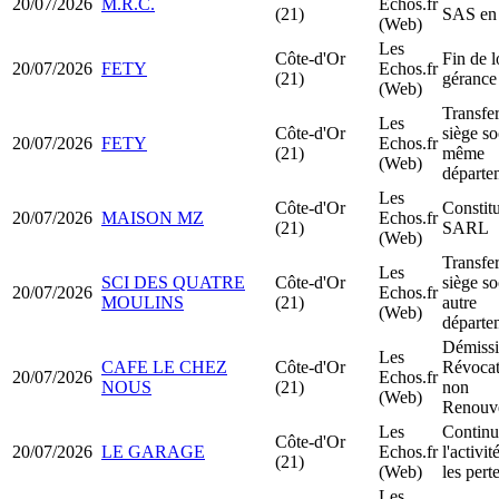
20/07/2026
M.R.C.
Echos.fr
(21)
SAS e
(Web)
Les
Côte-d'Or
Fin de l
20/07/2026
FETY
Echos.fr
(21)
gérance
(Web)
Transfer
Les
Côte-d'Or
siège so
20/07/2026
FETY
Echos.fr
(21)
même
(Web)
départe
Les
Côte-d'Or
Constit
20/07/2026
MAISON MZ
Echos.fr
(21)
SARL
(Web)
Transfer
Les
SCI DES QUATRE
Côte-d'Or
siège so
20/07/2026
Echos.fr
MOULINS
(21)
autre
(Web)
départe
Démissi
Les
CAFE LE CHEZ
Côte-d'Or
Révocat
20/07/2026
Echos.fr
NOUS
(21)
non
(Web)
Renouv
Les
Continu
Côte-d'Or
20/07/2026
LE GARAGE
Echos.fr
l'activi
(21)
(Web)
les pert
Les