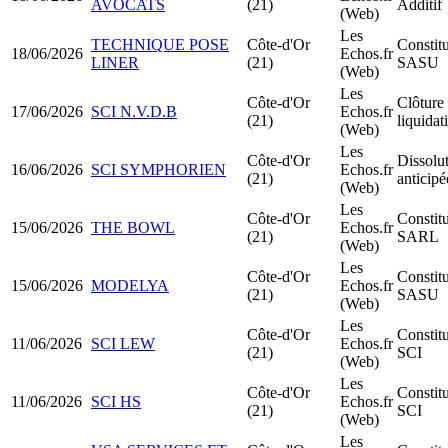
AVOCATS
(21)
Additif
(Web)
Les
TECHNIQUE POSE
Côte-d'Or
Constit
18/06/2026
Echos.fr
LINER
(21)
SASU
(Web)
Les
Côte-d'Or
Clôture
17/06/2026
SCI N.V.D.B
Echos.fr
(21)
liquidat
(Web)
Les
Côte-d'Or
Dissolu
16/06/2026
SCI SYMPHORIEN
Echos.fr
(21)
anticipé
(Web)
Les
Côte-d'Or
Constit
15/06/2026
THE BOWL
Echos.fr
(21)
SARL
(Web)
Les
Côte-d'Or
Constit
15/06/2026
MODELYA
Echos.fr
(21)
SASU
(Web)
Les
Côte-d'Or
Constit
11/06/2026
SCI LEW
Echos.fr
(21)
SCI
(Web)
Les
Côte-d'Or
Constit
11/06/2026
SCI HS
Echos.fr
(21)
SCI
(Web)
Les