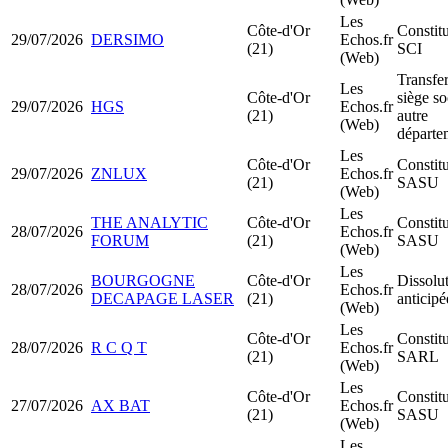
Les
Côte-d'Or
Constit
29/07/2026
DERSIMO
Echos.fr
(21)
SCI
(Web)
Transfer
Les
Côte-d'Or
siège so
29/07/2026
HGS
Echos.fr
(21)
autre
(Web)
départe
Les
Côte-d'Or
Constit
29/07/2026
ZNLUX
Echos.fr
(21)
SASU
(Web)
Les
THE ANALYTIC
Côte-d'Or
Constit
28/07/2026
Echos.fr
FORUM
(21)
SASU
(Web)
Les
BOURGOGNE
Côte-d'Or
Dissolu
28/07/2026
Echos.fr
DECAPAGE LASER
(21)
anticipé
(Web)
Les
Côte-d'Or
Constit
28/07/2026
R C Q T
Echos.fr
(21)
SARL
(Web)
Les
Côte-d'Or
Constit
27/07/2026
AX BAT
Echos.fr
(21)
SASU
(Web)
Les