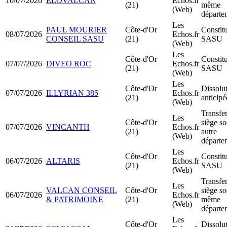
10/07/2026
ELOVALCAN
Echos.fr
(21)
même
(Web)
départe
Les
PAUL MOURIER
Côte-d'Or
Constit
08/07/2026
Echos.fr
CONSEIL SASU
(21)
SASU
(Web)
Les
Côte-d'Or
Constit
07/07/2026
DIVEO ROC
Echos.fr
(21)
SASU
(Web)
Les
Côte-d'Or
Dissolu
07/07/2026
ILLYRIAN 385
Echos.fr
(21)
anticipé
(Web)
Transfer
Les
Côte-d'Or
siège so
07/07/2026
VINCANTH
Echos.fr
(21)
autre
(Web)
départe
Les
Côte-d'Or
Constit
06/07/2026
ALTARIS
Echos.fr
(21)
SASU
(Web)
Transfer
Les
VALCAN CONSEIL
Côte-d'Or
siège so
06/07/2026
Echos.fr
& PATRIMOINE
(21)
même
(Web)
départe
Les
Côte-d'Or
Dissolu