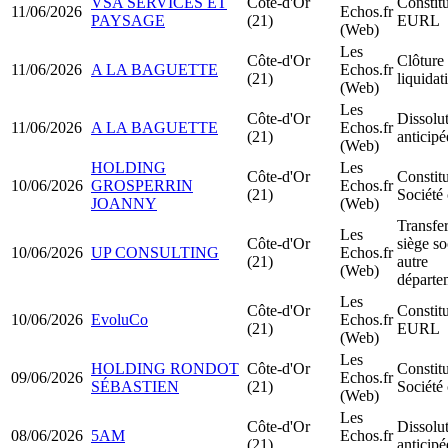
VSA SERVICES ET
Côte-d'Or
Constit
11/06/2026
Echos.fr
PAYSAGE
(21)
EURL
(Web)
Les
Côte-d'Or
Clôture
11/06/2026
A LA BAGUETTE
Echos.fr
(21)
liquidat
(Web)
Les
Côte-d'Or
Dissolu
11/06/2026
A LA BAGUETTE
Echos.fr
(21)
anticipé
(Web)
HOLDING
Les
Côte-d'Or
Constit
10/06/2026
GROSPERRIN
Echos.fr
(21)
Société 
JOANNY
(Web)
Transfer
Les
Côte-d'Or
siège so
10/06/2026
UP CONSULTING
Echos.fr
(21)
autre
(Web)
départe
Les
Côte-d'Or
Constit
10/06/2026
EvoluCo
Echos.fr
(21)
EURL
(Web)
Les
HOLDING RONDOT
Côte-d'Or
Constit
09/06/2026
Echos.fr
SÉBASTIEN
(21)
Société 
(Web)
Les
Côte-d'Or
Dissolu
08/06/2026
5AM
Echos.fr
(21)
anticipé