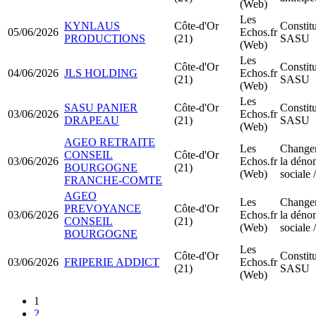
(Web)
Les
KYNLAUS
Côte-d'Or
Constit
05/06/2026
Echos.fr
PRODUCTIONS
(21)
SASU
(Web)
Les
Côte-d'Or
Constit
04/06/2026
JLS HOLDING
Echos.fr
(21)
SASU
(Web)
Les
SASU PANIER
Côte-d'Or
Constit
03/06/2026
Echos.fr
DRAPEAU
(21)
SASU
(Web)
AGEO RETRAITE
Les
Change
CONSEIL
Côte-d'Or
03/06/2026
Echos.fr
la déno
BOURGOGNE
(21)
(Web)
sociale /
FRANCHE-COMTE
AGEO
Les
Change
PREVOYANCE
Côte-d'Or
03/06/2026
Echos.fr
la déno
CONSEIL
(21)
(Web)
sociale /
BOURGOGNE
Les
Côte-d'Or
Constit
03/06/2026
FRIPERIE ADDICT
Echos.fr
(21)
SASU
(Web)
1
2