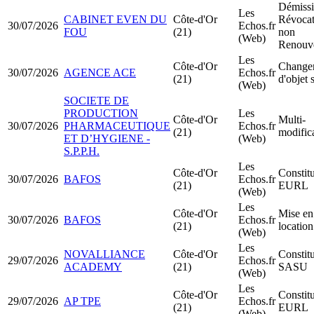
Démissi
Les
CABINET EVEN DU
Côte-d'Or
Révocat
30/07/2026
Echos.fr
FOU
(21)
non
(Web)
Renouv
Les
Côte-d'Or
Change
30/07/2026
AGENCE ACE
Echos.fr
(21)
d'objet 
(Web)
SOCIETE DE
PRODUCTION
Les
Côte-d'Or
Multi-
30/07/2026
PHARMACEUTIQUE
Echos.fr
(21)
modific
ET D’HYGIENE -
(Web)
S.P.P.H.
Les
Côte-d'Or
Constit
30/07/2026
BAFOS
Echos.fr
(21)
EURL
(Web)
Les
Côte-d'Or
Mise en
30/07/2026
BAFOS
Echos.fr
(21)
locatio
(Web)
Les
NOVALLIANCE
Côte-d'Or
Constit
29/07/2026
Echos.fr
ACADEMY
(21)
SASU
(Web)
Les
Côte-d'Or
Constit
29/07/2026
AP TPE
Echos.fr
(21)
EURL
(Web)