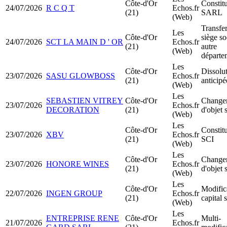
Côte-d'Or
Constit
24/07/2026
R C Q T
Echos.fr
(21)
SARL
(Web)
Transfer
Les
Côte-d'Or
siège so
24/07/2026
SCT LA MAIN D ' OR
Echos.fr
(21)
autre
(Web)
départe
Les
Côte-d'Or
Dissolu
23/07/2026
SASU GLOWBOSS
Echos.fr
(21)
anticipé
(Web)
Les
SEBASTIEN VITREY
Côte-d'Or
Change
23/07/2026
Echos.fr
DECORATION
(21)
d'objet 
(Web)
Les
Côte-d'Or
Constit
23/07/2026
XBV
Echos.fr
(21)
SCI
(Web)
Les
Côte-d'Or
Change
23/07/2026
HONORE WINES
Echos.fr
(21)
d'objet 
(Web)
Les
Côte-d'Or
Modific
22/07/2026
INGEN GROUP
Echos.fr
(21)
capital 
(Web)
Les
ENTREPRISE RENE
Côte-d'Or
Multi-
21/07/2026
Echos.fr