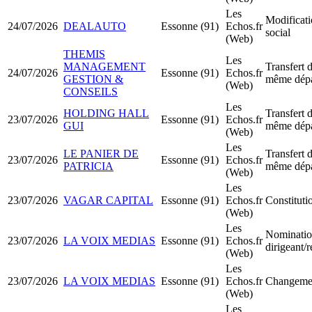
Les
Modificati
24/07/2026
DEALAUTO
Essonne (91)
Echos.fr
social
(Web)
THEMIS
Les
MANAGEMENT
Transfert d
24/07/2026
Essonne (91)
Echos.fr
GESTION &
même dépa
(Web)
CONSEILS
Les
HOLDING HALL
Transfert d
23/07/2026
Essonne (91)
Echos.fr
GUI
même dépa
(Web)
Les
LE PANIER DE
Transfert d
23/07/2026
Essonne (91)
Echos.fr
PATRICIA
même dépa
(Web)
Les
23/07/2026
VAGAR CAPITAL
Essonne (91)
Echos.fr
Constitut
(Web)
Les
Nominatio
23/07/2026
LA VOIX MEDIAS
Essonne (91)
Echos.fr
dirigeant/
(Web)
Les
23/07/2026
LA VOIX MEDIAS
Essonne (91)
Echos.fr
Changemen
(Web)
Les