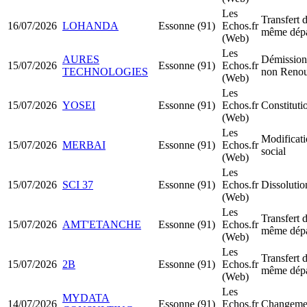
Les
Transfert d
16/07/2026
LOHANDA
Essonne (91)
Echos.fr
même dépa
(Web)
Les
AURES
Démission 
15/07/2026
Essonne (91)
Echos.fr
TECHNOLOGIES
non Renou
(Web)
Les
15/07/2026
YOSEI
Essonne (91)
Echos.fr
Constitut
(Web)
Les
Modificati
15/07/2026
MERBAI
Essonne (91)
Echos.fr
social
(Web)
Les
15/07/2026
SCI 37
Essonne (91)
Echos.fr
Dissolutio
(Web)
Les
Transfert d
15/07/2026
AMT'ETANCHE
Essonne (91)
Echos.fr
même dépa
(Web)
Les
Transfert d
15/07/2026
2B
Essonne (91)
Echos.fr
même dépa
(Web)
Les
MYDATA
14/07/2026
Essonne (91)
Echos.fr
Changemen