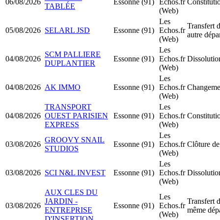
06/08/2026
Essonne (91)
Echos.fr
Constitut
TABLÉE
(Web)
Les
Transfert d
05/08/2026
SELARL JSD
Essonne (91)
Echos.fr
autre dépa
(Web)
Les
SCM PALLIERE
04/08/2026
Essonne (91)
Echos.fr
Dissolutio
DUPLANTIER
(Web)
Les
04/08/2026
AK IMMO
Essonne (91)
Echos.fr
Changemen
(Web)
TRANSPORT
Les
04/08/2026
OUEST PARISIEN
Essonne (91)
Echos.fr
Constitut
EXPRESS
(Web)
Les
GROOVY SNAIL
03/08/2026
Essonne (91)
Echos.fr
Clôture de
STUDIOS
(Web)
Les
03/08/2026
SCI N&L INVEST
Essonne (91)
Echos.fr
Dissolutio
(Web)
AUX CLES DU
Les
JARDIN -
Transfert d
03/08/2026
Essonne (91)
Echos.fr
ENTREPRISE
même dépa
(Web)
D'INSERTION