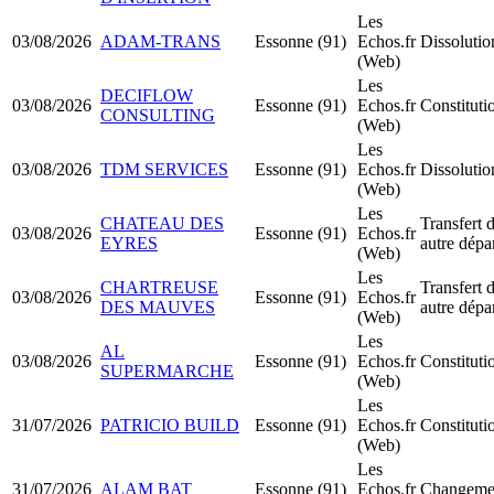
Les
03/08/2026
ADAM-TRANS
Essonne (91)
Echos.fr
Dissolutio
(Web)
Les
DECIFLOW
03/08/2026
Essonne (91)
Echos.fr
Constitut
CONSULTING
(Web)
Les
03/08/2026
TDM SERVICES
Essonne (91)
Echos.fr
Dissolutio
(Web)
Les
CHATEAU DES
Transfert d
03/08/2026
Essonne (91)
Echos.fr
EYRES
autre dépa
(Web)
Les
CHARTREUSE
Transfert d
03/08/2026
Essonne (91)
Echos.fr
DES MAUVES
autre dépa
(Web)
Les
AL
03/08/2026
Essonne (91)
Echos.fr
Constitut
SUPERMARCHE
(Web)
Les
31/07/2026
PATRICIO BUILD
Essonne (91)
Echos.fr
Constitut
(Web)
Les
31/07/2026
ALAM BAT
Essonne (91)
Echos.fr
Changement