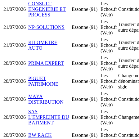
CONSULT,
Les
21/07/2026
ENGENIERIE ET
Essonne (91)
Echos.fr
Constitut
PROCESS
(Web)
Les
Transfert d
21/07/2026
NP-SOLUTIONS
Essonne (91)
Echos.fr
autre dépa
(Web)
Les
KILOMETRE
Transfert d
21/07/2026
Essonne (91)
Echos.fr
AUTO
autre dépa
(Web)
Les
Transfert d
20/07/2026
PRIMA EXPERT
Essonne (91)
Echos.fr
autre dépa
(Web)
Les
Changemen
PIGUET
20/07/2026
Essonne (91)
Echos.fr
dénominati
PATRIMOINE
(Web)
sigle
Les
MAYA
20/07/2026
Essonne (91)
Echos.fr
Constitut
DISTRIBUTION
(Web)
SAS
Les
20/07/2026
L'EMPREINTE DU
Essonne (91)
Echos.fr
Changemen
BATIMENT
(Web)
Les
20/07/2026
BW RACK
Essonne (91)
Echos.fr
Constitut