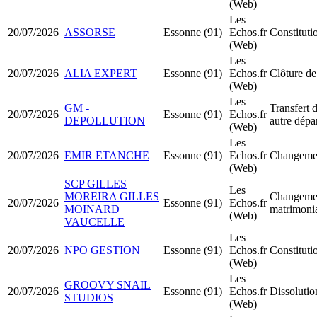
(Web)
Les
20/07/2026
ASSORSE
Essonne (91)
Echos.fr
Constitut
(Web)
Les
20/07/2026
ALIA EXPERT
Essonne (91)
Echos.fr
Clôture de
(Web)
Les
GM -
Transfert d
20/07/2026
Essonne (91)
Echos.fr
DEPOLLUTION
autre dépa
(Web)
Les
20/07/2026
EMIR ETANCHE
Essonne (91)
Echos.fr
Changemen
(Web)
SCP GILLES
Les
MOREIRA GILLES
Changemen
20/07/2026
Essonne (91)
Echos.fr
MOINARD
matrimoni
(Web)
VAUCELLE
Les
20/07/2026
NPO GESTION
Essonne (91)
Echos.fr
Constitut
(Web)
Les
GROOVY SNAIL
20/07/2026
Essonne (91)
Echos.fr
Dissolutio
STUDIOS
(Web)