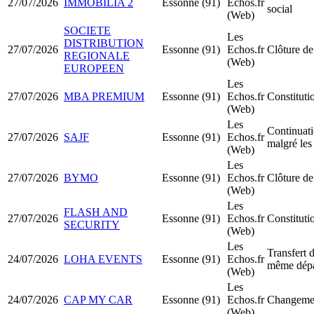
27/07/2026
IMMOBILIA 2
Essonne (91)
Echos.fr
social
(Web)
SOCIETE
Les
DISTRIBUTION
27/07/2026
Essonne (91)
Echos.fr
Clôture de
REGIONALE
(Web)
EUROPEEN
Les
27/07/2026
MBA PREMIUM
Essonne (91)
Echos.fr
Constitut
(Web)
Les
Continuatio
27/07/2026
SAJF
Essonne (91)
Echos.fr
malgré les
(Web)
Les
27/07/2026
BYMO
Essonne (91)
Echos.fr
Clôture de
(Web)
Les
FLASH AND
27/07/2026
Essonne (91)
Echos.fr
Constitut
SECURITY
(Web)
Les
Transfert d
24/07/2026
LOHA EVENTS
Essonne (91)
Echos.fr
même dépa
(Web)
Les
24/07/2026
CAP MY CAR
Essonne (91)
Echos.fr
Changemen
(Web)