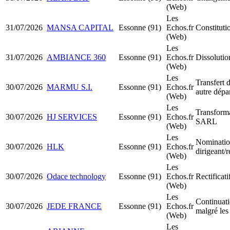
(Web)
Les
31/07/2026
MANSA CAPITAL
Essonne (91)
Echos.fr
Constitut
(Web)
Les
31/07/2026
AMBIANCE 360
Essonne (91)
Echos.fr
Dissolutio
(Web)
Les
Transfert d
30/07/2026
MARMU S.I.
Essonne (91)
Echos.fr
autre dépa
(Web)
Les
Transform
30/07/2026
HJ SERVICES
Essonne (91)
Echos.fr
SARL
(Web)
Les
Nominatio
30/07/2026
HLK
Essonne (91)
Echos.fr
dirigeant/
(Web)
Les
30/07/2026
Odace technology
Essonne (91)
Echos.fr
Rectificati
(Web)
Les
Continuatio
30/07/2026
JEDE FRANCE
Essonne (91)
Echos.fr
malgré les
(Web)
Les