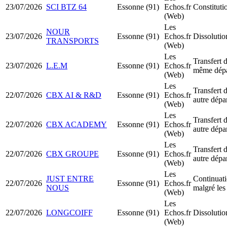
23/07/2026
SCI BTZ 64
Essonne (91)
Echos.fr
Constituti
(Web)
Les
NOUR
23/07/2026
Essonne (91)
Echos.fr
Dissolutio
TRANSPORTS
(Web)
Les
Transfert d
23/07/2026
L.E.M
Essonne (91)
Echos.fr
même dépa
(Web)
Les
Transfert d
22/07/2026
CBX AI & R&D
Essonne (91)
Echos.fr
autre dépa
(Web)
Les
Transfert d
22/07/2026
CBX ACADEMY
Essonne (91)
Echos.fr
autre dépa
(Web)
Les
Transfert d
22/07/2026
CBX GROUPE
Essonne (91)
Echos.fr
autre dépa
(Web)
Les
JUST ENTRE
Continuatio
22/07/2026
Essonne (91)
Echos.fr
NOUS
malgré les
(Web)
Les
22/07/2026
LONGCOIFF
Essonne (91)
Echos.fr
Dissolutio
(Web)