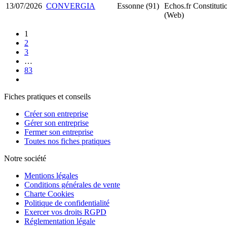
13/07/2026
CONVERGIA
Essonne (91)
Echos.fr
Constitut
(Web)
1
2
3
…
83
Fiches pratiques et conseils
Créer son entreprise
Gérer son entreprise
Fermer son entreprise
Toutes nos fiches pratiques
Notre société
Mentions légales
Conditions générales de vente
Charte Cookies
Politique de confidentialité
Exercer vos droits RGPD
Réglementation légale