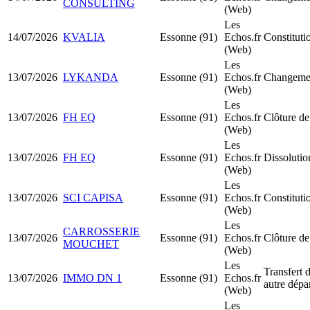
CONSULTING
(Web)
Les
14/07/2026
KVALIA
Essonne (91)
Echos.fr
Constitut
(Web)
Les
13/07/2026
LYKANDA
Essonne (91)
Echos.fr
Changemen
(Web)
Les
13/07/2026
FH EQ
Essonne (91)
Echos.fr
Clôture de
(Web)
Les
13/07/2026
FH EQ
Essonne (91)
Echos.fr
Dissolutio
(Web)
Les
13/07/2026
SCI CAPISA
Essonne (91)
Echos.fr
Constituti
(Web)
Les
CARROSSERIE
13/07/2026
Essonne (91)
Echos.fr
Clôture de
MOUCHET
(Web)
Les
Transfert d
13/07/2026
IMMO DN 1
Essonne (91)
Echos.fr
autre dépa
(Web)
Les