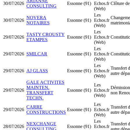
ARIANNE
30/07/2026
Essonne (91)
Echos.fr
Clôture de
CONSULTING
(Web)
Les
NOVERA
Changemen
30/07/2026
Essonne (91)
Echos.fr
NOTAIRES
matrimoni
(Web)
Les
TASTY CROUSTY
29/07/2026
Essonne (91)
Echos.fr
Constitut
ETAMPES
(Web)
Les
29/07/2026
SMILCAR
Essonne (91)
Echos.fr
Constitut
(Web)
Les
Transfert d
29/07/2026
AJ GLASS
Essonne (91)
Echos.fr
autre dépa
(Web)
GALE ACTIVITES
Les
MAINTEN.
Démission 
29/07/2026
Essonne (91)
Echos.fr
TRANSFERT
non Renou
(Web)
TECHN.
Les
CARRE
Transfert d
29/07/2026
Essonne (91)
Echos.fr
CONSTRUCTIONS
autre dépa
(Web)
Les
NEXCHANGE
Transfert d
28/07/2026
Essonne (91)
Echos.fr
CONSULTING
autre dépa