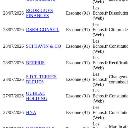
(Web)
Les
RODRIGUES
28/07/2026
Essonne (91)
Echos.fr
Dissolutio
FINANCES
(Web)
Les
28/07/2026
DSRH CONSEIL
Essonne (91)
Echos.fr
Clôture de
(Web)
Les
28/07/2026
SCI HAVIN & CO
Essonne (91)
Echos.fr
Constituti
(Web)
Les
28/07/2026
BEEFRIS
Essonne (91)
Echos.fr
Rectificati
(Web)
Les
S.D.T. TERRES
Changeme
28/07/2026
Essonne (91)
Echos.fr
BLEUES
commissai
(Web)
Les
OUBLAL
27/07/2026
Essonne (91)
Echos.fr
Constitut
HOLDING
(Web)
Les
27/07/2026
HNA
Essonne (91)
Echos.fr
Constituti
(Web)
Les
Modificati