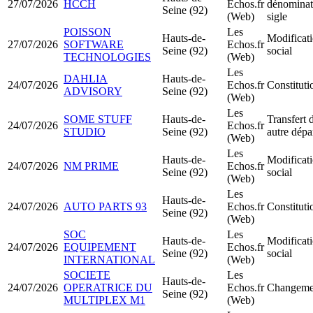
27/07/2026
HCCH
Echos.fr
dénominati
Seine (92)
(Web)
sigle
POISSON
Les
Hauts-de-
Modificati
27/07/2026
SOFTWARE
Echos.fr
Seine (92)
social
TECHNOLOGIES
(Web)
Les
DAHLIA
Hauts-de-
24/07/2026
Echos.fr
Constitut
ADVISORY
Seine (92)
(Web)
Les
SOME STUFF
Hauts-de-
Transfert 
24/07/2026
Echos.fr
STUDIO
Seine (92)
autre dépa
(Web)
Les
Hauts-de-
Modificati
24/07/2026
NM PRIME
Echos.fr
Seine (92)
social
(Web)
Les
Hauts-de-
24/07/2026
AUTO PARTS 93
Echos.fr
Constitut
Seine (92)
(Web)
SOC
Les
Hauts-de-
Modificati
24/07/2026
EQUIPEMENT
Echos.fr
Seine (92)
social
INTERNATIONAL
(Web)
SOCIETE
Les
Hauts-de-
24/07/2026
OPERATRICE DU
Echos.fr
Changemen
Seine (92)
MULTIPLEX M1
(Web)