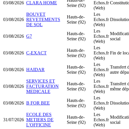
Hauts-de-
03/08/2026
CLARA HOME
Echos.fr
Constitut
Seine (92)
(Web)
BOUVET
Les
Hauts-de-
03/08/2026
REVETEMENTS
Echos.fr
Dissolutio
Seine (92)
DE SOL
(Web)
Les
Hauts-de-
Modificati
03/08/2026
G7
Echos.fr
Seine (92)
social
(Web)
Les
Hauts-de-
03/08/2026
C-EXACT
Echos.fr
Fin de loc
Seine (92)
(Web)
Les
Hauts-de-
Transfert 
03/08/2026
HAIDAR
Echos.fr
Seine (92)
autre dépa
(Web)
SERVICES ET
Les
Hauts-de-
Transfert 
03/08/2026
FACTURATION
Echos.fr
Seine (92)
même dép
MEDICALE
(Web)
Les
Hauts-de-
03/08/2026
B FOR BEE
Echos.fr
Dissolutio
Seine (92)
(Web)
ECOLE DES
Les
Hauts-de-
Modificati
31/07/2026
METIERS DE
Echos.fr
Seine (92)
social
L'OFFICINE
(Web)