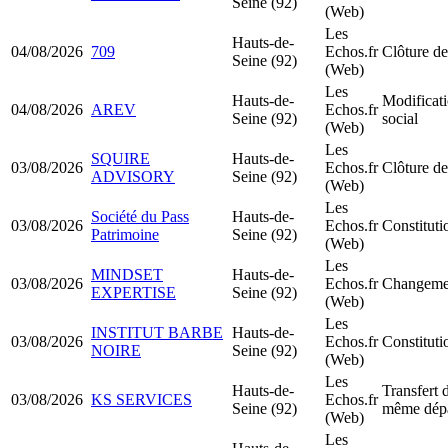
Seine (92)
(Web)
Les
Hauts-de-
04/08/2026
709
Echos.fr
Clôture de
Seine (92)
(Web)
Les
Hauts-de-
Modificati
04/08/2026
AREV
Echos.fr
Seine (92)
social
(Web)
Les
SQUIRE
Hauts-de-
03/08/2026
Echos.fr
Clôture de
ADVISORY
Seine (92)
(Web)
Les
Société du Pass
Hauts-de-
03/08/2026
Echos.fr
Constitut
Patrimoine
Seine (92)
(Web)
Les
MINDSET
Hauts-de-
03/08/2026
Echos.fr
Changemen
EXPERTISE
Seine (92)
(Web)
Les
INSTITUT BARBE
Hauts-de-
03/08/2026
Echos.fr
Constitut
NOIRE
Seine (92)
(Web)
Les
Hauts-de-
Transfert 
03/08/2026
KS SERVICES
Echos.fr
Seine (92)
même dép
(Web)
Les