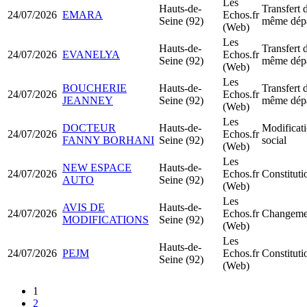
Les
Hauts-de-
Transfert 
24/07/2026
EMARA
Echos.fr
Seine (92)
même dép
(Web)
Les
Hauts-de-
Transfert 
24/07/2026
EVANELYA
Echos.fr
Seine (92)
même dép
(Web)
Les
BOUCHERIE
Hauts-de-
Transfert 
24/07/2026
Echos.fr
JEANNEY
Seine (92)
même dép
(Web)
Les
DOCTEUR
Hauts-de-
Modificati
24/07/2026
Echos.fr
FANNY BORHANI
Seine (92)
social
(Web)
Les
NEW ESPACE
Hauts-de-
24/07/2026
Echos.fr
Constitut
AUTO
Seine (92)
(Web)
Les
AVIS DE
Hauts-de-
24/07/2026
Echos.fr
Changemen
MODIFICATIONS
Seine (92)
(Web)
Les
Hauts-de-
24/07/2026
PEJM
Echos.fr
Constitut
Seine (92)
(Web)
1
2