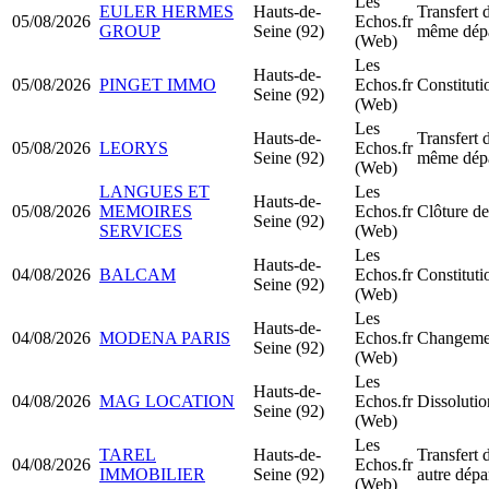
Les
EULER HERMES
Hauts-de-
Transfert 
05/08/2026
Echos.fr
GROUP
Seine (92)
même dép
(Web)
Les
Hauts-de-
05/08/2026
PINGET IMMO
Echos.fr
Constitut
Seine (92)
(Web)
Les
Hauts-de-
Transfert 
05/08/2026
LEORYS
Echos.fr
Seine (92)
même dép
(Web)
LANGUES ET
Les
Hauts-de-
05/08/2026
MEMOIRES
Echos.fr
Clôture de
Seine (92)
SERVICES
(Web)
Les
Hauts-de-
04/08/2026
BALCAM
Echos.fr
Constitut
Seine (92)
(Web)
Les
Hauts-de-
04/08/2026
MODENA PARIS
Echos.fr
Changemen
Seine (92)
(Web)
Les
Hauts-de-
04/08/2026
MAG LOCATION
Echos.fr
Dissolutio
Seine (92)
(Web)
Les
TAREL
Hauts-de-
Transfert 
04/08/2026
Echos.fr
IMMOBILIER
Seine (92)
autre dépa
(Web)