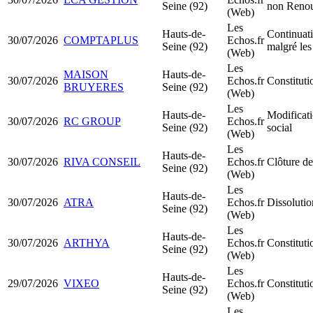
Seine (92)
non Renou
(Web)
Les
Hauts-de-
Continuati
30/07/2026
COMPTAPLUS
Echos.fr
Seine (92)
malgré les
(Web)
Les
MAISON
Hauts-de-
30/07/2026
Echos.fr
Constitut
BRUYERES
Seine (92)
(Web)
Les
Hauts-de-
Modificati
30/07/2026
RC GROUP
Echos.fr
Seine (92)
social
(Web)
Les
Hauts-de-
30/07/2026
RIVA CONSEIL
Echos.fr
Clôture de
Seine (92)
(Web)
Les
Hauts-de-
30/07/2026
ATRA
Echos.fr
Dissolutio
Seine (92)
(Web)
Les
Hauts-de-
30/07/2026
ARTHYA
Echos.fr
Constitut
Seine (92)
(Web)
Les
Hauts-de-
29/07/2026
VIXEO
Echos.fr
Constitut
Seine (92)
(Web)
Les