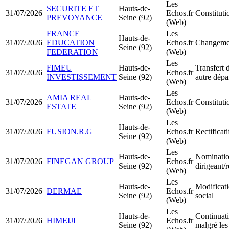
Les
SECURITE ET
Hauts-de-
31/07/2026
Echos.fr
Constitut
PREVOYANCE
Seine (92)
(Web)
FRANCE
Les
Hauts-de-
31/07/2026
EDUCATION
Echos.fr
Changemen
Seine (92)
FEDERATION
(Web)
Les
FIMEU
Hauts-de-
Transfert 
31/07/2026
Echos.fr
INVESTISSEMENT
Seine (92)
autre dépa
(Web)
Les
AMIA REAL
Hauts-de-
31/07/2026
Echos.fr
Constitut
ESTATE
Seine (92)
(Web)
Les
Hauts-de-
31/07/2026
FUSION.R.G
Echos.fr
Rectificati
Seine (92)
(Web)
Les
Hauts-de-
Nominatio
31/07/2026
FINEGAN GROUP
Echos.fr
Seine (92)
dirigeant
(Web)
Les
Hauts-de-
Modificati
31/07/2026
DERMAE
Echos.fr
Seine (92)
social
(Web)
Les
Hauts-de-
Continuati
31/07/2026
HIMEIJI
Echos.fr
Seine (92)
malgré les