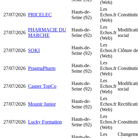
(Web)
Les
Hauts-de-
27/07/2026
PRICELEC
Echos.fr
Constitut
Seine (92)
(Web)
Les
PHARMACIE DU
Hauts-de-
Modificati
27/07/2026
Echos.fr
MARCHE
Seine (92)
social
(Web)
Les
Hauts-de-
27/07/2026
SOKI
Echos.fr
Clôture de
Seine (92)
(Web)
Les
Hauts-de-
27/07/2026
PragmaPharm
Echos.fr
Constitut
Seine (92)
(Web)
Les
Hauts-de-
Modificati
27/07/2026
Casper TopCo
Echos.fr
Seine (92)
social
(Web)
Les
Hauts-de-
27/07/2026
Mounir Junior
Echos.fr
Rectificati
Seine (92)
(Web)
Les
Hauts-de-
27/07/2026
Lucky Formation
Echos.fr
Constitut
Seine (92)
(Web)
Les
Changemen
Hauts-de-