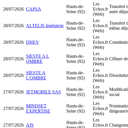
Les
Hauts-de-
Transfert 
28/07/2026
CAPSA
Echos.fr
Seine (92)
autre dépa
(Web)
Les
Hauts-de-
Transfert 
28/07/2026
ALTELIS Ingénierie
Echos.fr
Seine (92)
même dép
(Web)
Les
Hauts-de-
28/07/2026
DHEV
Echos.fr
Constitut
Seine (92)
(Web)
Les
SIESTE A L
Hauts-de-
28/07/2026
Echos.fr
Clôture de
OMBRE
Seine (92)
(Web)
Les
SIESTE A
Hauts-de-
28/07/2026
Echos.fr
Dissolutio
L'OMBRE
Seine (92)
(Web)
Les
Hauts-de-
Modificati
27/07/2026
JETMOBILE SAS
Echos.fr
Seine (92)
social
(Web)
Les
MINDSET
Hauts-de-
Nominatio
27/07/2026
Echos.fr
EXPERTISE
Seine (92)
dirigeant
(Web)
Les
Hauts-de-
27/07/2026
AJS
Echos.fr
Changemen
Seine (92)