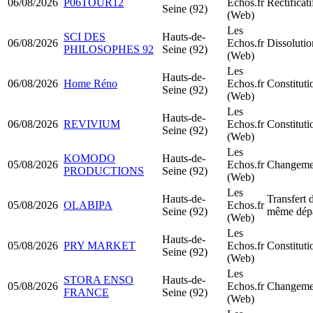
06/08/2026
P06TOUR12
Echos.fr
Rectificati
Seine (92)
(Web)
Les
SCI DES
Hauts-de-
06/08/2026
Echos.fr
Dissolutio
PHILOSOPHES 92
Seine (92)
(Web)
Les
Hauts-de-
06/08/2026
Home Réno
Echos.fr
Constitut
Seine (92)
(Web)
Les
Hauts-de-
06/08/2026
REVIVIUM
Echos.fr
Constitut
Seine (92)
(Web)
Les
KOMODO
Hauts-de-
05/08/2026
Echos.fr
Changemen
PRODUCTIONS
Seine (92)
(Web)
Les
Hauts-de-
Transfert 
05/08/2026
OLABIPA
Echos.fr
Seine (92)
même dép
(Web)
Les
Hauts-de-
05/08/2026
PRY MARKET
Echos.fr
Constitut
Seine (92)
(Web)
Les
STORA ENSO
Hauts-de-
05/08/2026
Echos.fr
Changemen
FRANCE
Seine (92)
(Web)