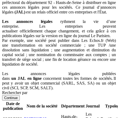
préfectoral du département 92 - Hauts-de-Seine à distribuer en ligne
ces annonces légales pour les sociétés. Ce journal d’annonces
légales
(JAL)
est un relais officiel entre ces entreprises et l'État.
Les annonces légales
rythment la vie d’une
entreprise. Les entreprises peuvent
actualiser officiellement chaque changement, et cela grâce à ces
publications légales sur la version en ligne du journal Le Parisien.
Par exemple, une société peut publier dans Les Echos.fr (Web)
une transformation en société commerciale ; une TUP /une
dissolution sans liquidation ; une augmentation et diminution du
capital social ; une nomination du commissaire aux comptes ; un
transfert de siège social ; une fin de location gérance ou encore une
liquidation de société.
Les annonces légales publiées
dans
un JAL en ligne
concernent toutes les formes de sociétés. Il
peut y avoir un objet commercial (SARL, SAS, SA) ou un objet
civil (SCI, SCP, SCM, SALT).
Rechercher par
Continue
Date de
Nom de la société
Département
Journal
Typolo
publication
Les
Hauts-de-