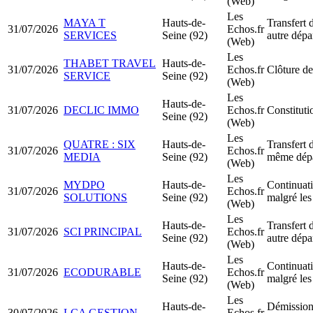
(Web)
Les
MAYA T
Hauts-de-
Transfert 
31/07/2026
Echos.fr
SERVICES
Seine (92)
autre dépa
(Web)
Les
THABET TRAVEL
Hauts-de-
31/07/2026
Echos.fr
Clôture de
SERVICE
Seine (92)
(Web)
Les
Hauts-de-
31/07/2026
DECLIC IMMO
Echos.fr
Constitut
Seine (92)
(Web)
Les
QUATRE : SIX
Hauts-de-
Transfert 
31/07/2026
Echos.fr
MEDIA
Seine (92)
même dép
(Web)
Les
MYDPO
Hauts-de-
Continuati
31/07/2026
Echos.fr
SOLUTIONS
Seine (92)
malgré les
(Web)
Les
Hauts-de-
Transfert 
31/07/2026
SCI PRINCIPAL
Echos.fr
Seine (92)
autre dépa
(Web)
Les
Hauts-de-
Continuati
31/07/2026
ECODURABLE
Echos.fr
Seine (92)
malgré les
(Web)
Les
Hauts-de-
Démission
30/07/2026
LCA GESTION
Echos.fr