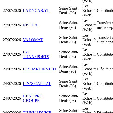
(Web)
Les
Seine-Saint-
27/07/2026
LADYCAB.YL
Echos.fr
Constitu
Denis (93)
(Web)
Les
Seine-Saint-
Transfert 
27/07/2026
NISTEA
Echos.fr
Denis (93)
même dép
(Web)
Les
Seine-Saint-
Transfert 
27/07/2026
VALOMAT
Echos.fr
Denis (93)
autre dép
(Web)
Les
LVC
Seine-Saint-
27/07/2026
Echos.fr
Constitu
TRANSPORTS
Denis (93)
(Web)
Les
Seine-Saint-
24/07/2026
LES JARDINS C.D
Echos.fr
Clôture de
Denis (93)
(Web)
Les
Seine-Saint-
24/07/2026
LIN’S CAPITAL
Echos.fr
Constitu
Denis (93)
(Web)
Les
GESTIPRO
Seine-Saint-
24/07/2026
Echos.fr
Constituti
GROUPE
Denis (93)
(Web)
Les
Seine-Saint-
24/07/2026
THINKADVICE
Echos.fr
Dissolutio