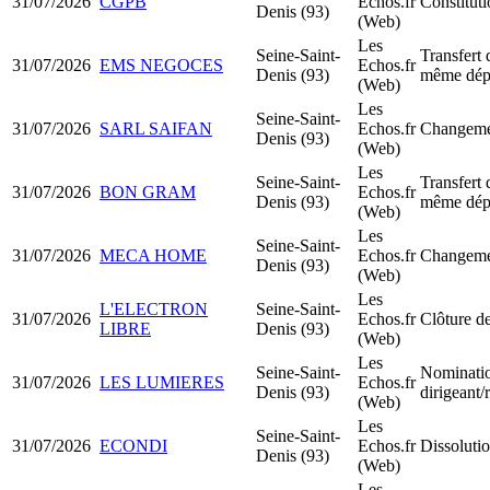
31/07/2026
CGPB
Echos.fr
Constitu
Denis (93)
(Web)
Les
Seine-Saint-
Transfert 
31/07/2026
EMS NEGOCES
Echos.fr
Denis (93)
même dép
(Web)
Les
Seine-Saint-
31/07/2026
SARL SAIFAN
Echos.fr
Changemen
Denis (93)
(Web)
Les
Seine-Saint-
Transfert 
31/07/2026
BON GRAM
Echos.fr
Denis (93)
même dép
(Web)
Les
Seine-Saint-
31/07/2026
MECA HOME
Echos.fr
Changemen
Denis (93)
(Web)
Les
L'ELECTRON
Seine-Saint-
31/07/2026
Echos.fr
Clôture de
LIBRE
Denis (93)
(Web)
Les
Seine-Saint-
Nominati
31/07/2026
LES LUMIERES
Echos.fr
Denis (93)
dirigeant
(Web)
Les
Seine-Saint-
31/07/2026
ECONDI
Echos.fr
Dissolutio
Denis (93)
(Web)
Les