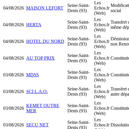
Les
Seine-Saint-
Modificati
04/08/2026
MAISON LEFORT
Echos.fr
Denis (93)
social
(Web)
Les
Seine-Saint-
Transfert 
04/08/2026
HERTA
Echos.fr
Denis (93)
même dép
(Web)
Les
Seine-Saint-
Démission
04/08/2026
HOTEL DU NORD
Echos.fr
Denis (93)
non Reno
(Web)
Les
Seine-Saint-
04/08/2026
AU TOP PRIX
Echos.fr
Constitut
Denis (93)
(Web)
Les
Seine-Saint-
03/08/2026
MDSS
Echos.fr
Constitu
Denis (93)
(Web)
Les
Seine-Saint-
Transfert 
03/08/2026
SCI L.A.O.
Echos.fr
Denis (93)
autre dép
(Web)
Les
KEMET OUTRE
Seine-Saint-
03/08/2026
Echos.fr
Constitu
MER
Denis (93)
(Web)
Les
Seine-Saint-
03/08/2026
SECU NET
Echos.fr
Dissolutio
Denis (93)