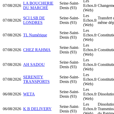
Les
LA BOUCHERIE
Seine-Saint-
07/08/2026
Echos.fr
Changemen
DU MARCHÉ
Denis (93)
(Web)
Les
SCI LSB DE
Seine-Saint-
Transfert 
07/08/2026
Echos.fr
LONDRES
Denis (93)
même dép
(Web)
Les
Seine-Saint-
07/08/2026
TL Numérique
Echos.fr
Constitut
Denis (93)
(Web)
Les
Seine-Saint-
07/08/2026
CHEZ RAHMA
Echos.fr
Constitu
Denis (93)
(Web)
Les
Seine-Saint-
07/08/2026
AH SADOU
Echos.fr
Constitu
Denis (93)
(Web)
Les
SERENITY
Seine-Saint-
07/08/2026
Echos.fr
Constitu
TRANSPORTS
Denis (93)
(Web)
Les
Seine-Saint-
06/08/2026
WETA
Echos.fr
Dissolutio
Denis (93)
(Web)
Les
Dissolutio
Seine-Saint-
06/08/2026
K B DELIVERY
Echos.fr
Transmiss
Denis (93)
(Web)
du Patrim