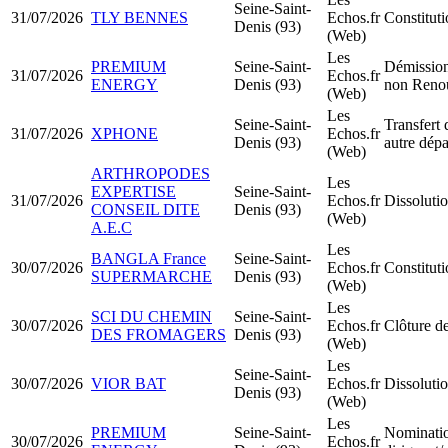
Seine-Saint-
31/07/2026
TLY BENNES
Echos.fr
Constitu
Denis (93)
(Web)
Les
PREMIUM
Seine-Saint-
Démission
31/07/2026
Echos.fr
ENERGY
Denis (93)
non Reno
(Web)
Les
Seine-Saint-
Transfert 
31/07/2026
XPHONE
Echos.fr
Denis (93)
autre dép
(Web)
ARTHROPODES
Les
EXPERTISE
Seine-Saint-
31/07/2026
Echos.fr
Dissolutio
CONSEIL DITE
Denis (93)
(Web)
A.E.C
Les
BANGLA France
Seine-Saint-
30/07/2026
Echos.fr
Constitut
SUPERMARCHE
Denis (93)
(Web)
Les
SCI DU CHEMIN
Seine-Saint-
30/07/2026
Echos.fr
Clôture de
DES FROMAGERS
Denis (93)
(Web)
Les
Seine-Saint-
30/07/2026
VIOR BAT
Echos.fr
Dissolutio
Denis (93)
(Web)
Les
PREMIUM
Seine-Saint-
Nominati
30/07/2026
Echos.fr