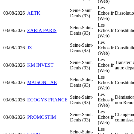
(Web)
Les
Seine-Saint-
03/08/2026
AETK
Echos.fr
Dissolutio
Denis (93)
(Web)
Les
Seine-Saint-
03/08/2026
ZARIA PARIS
Echos.fr
Constitu
Denis (93)
(Web)
Les
Seine-Saint-
03/08/2026
JZ
Echos.fr
Constitut
Denis (93)
(Web)
Les
Seine-Saint-
Transfert 
03/08/2026
KM INVEST
Echos.fr
Denis (93)
autre dép
(Web)
Les
Seine-Saint-
03/08/2026
MAISON TAE
Echos.fr
Constitut
Denis (93)
(Web)
Les
Seine-Saint-
Démission
03/08/2026
ECOGYS FRANCE
Echos.fr
Denis (93)
non Reno
(Web)
Les
Seine-Saint-
Changeme
03/08/2026
PROMOSTIM
Echos.fr
Denis (93)
commissai
(Web)
Les
Seine-Saint-