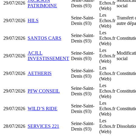
JACKSON
Seine-Saint-
Modificati
29/07/2026
Echos.fr
PATRIMOINE
Denis (93)
social
(Web)
Les
Seine-Saint-
Transfert 
29/07/2026
HILS
Echos.fr
Denis (93)
autre dép
(Web)
Les
Seine-Saint-
29/07/2026
SANTOS CARS
Echos.fr
Constitu
Denis (93)
(Web)
Les
ACJLL
Seine-Saint-
Modificati
29/07/2026
Echos.fr
INVESTISSEMENT
Denis (93)
social
(Web)
Les
Seine-Saint-
29/07/2026
AETHERIS
Echos.fr
Constitu
Denis (93)
(Web)
Les
Seine-Saint-
29/07/2026
PFW CONSEIL
Echos.fr
Constitu
Denis (93)
(Web)
Les
Seine-Saint-
29/07/2026
WILD’S RIDE
Echos.fr
Constitut
Denis (93)
(Web)
Les
Seine-Saint-
28/07/2026
SERVICES 221
Echos.fr
Dissolutio
Denis (93)
(Web)