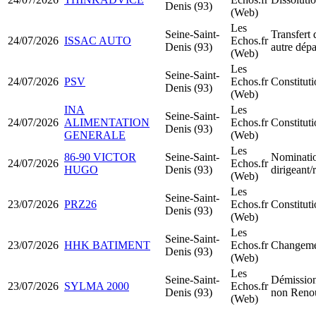
Denis (93)
(Web)
Les
Seine-Saint-
Transfert 
24/07/2026
ISSAC AUTO
Echos.fr
Denis (93)
autre dép
(Web)
Les
Seine-Saint-
24/07/2026
PSV
Echos.fr
Constitu
Denis (93)
(Web)
INA
Les
Seine-Saint-
24/07/2026
ALIMENTATION
Echos.fr
Constitu
Denis (93)
GENERALE
(Web)
Les
86-90 VICTOR
Seine-Saint-
Nominati
24/07/2026
Echos.fr
HUGO
Denis (93)
dirigeant
(Web)
Les
Seine-Saint-
23/07/2026
PRZ26
Echos.fr
Constitu
Denis (93)
(Web)
Les
Seine-Saint-
23/07/2026
HHK BATIMENT
Echos.fr
Changemen
Denis (93)
(Web)
Les
Seine-Saint-
Démission
23/07/2026
SYLMA 2000
Echos.fr
Denis (93)
non Reno
(Web)