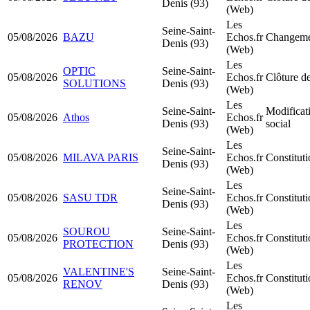
Denis (93)
(Web)
Les
Seine-Saint-
05/08/2026
BAZU
Echos.fr
Changemen
Denis (93)
(Web)
Les
OPTIC
Seine-Saint-
05/08/2026
Echos.fr
Clôture de
SOLUTIONS
Denis (93)
(Web)
Les
Seine-Saint-
Modificati
05/08/2026
Athos
Echos.fr
Denis (93)
social
(Web)
Les
Seine-Saint-
05/08/2026
MILAVA PARIS
Echos.fr
Constitut
Denis (93)
(Web)
Les
Seine-Saint-
05/08/2026
SASU TDR
Echos.fr
Constitu
Denis (93)
(Web)
Les
SOUROU
Seine-Saint-
05/08/2026
Echos.fr
Constitu
PROTECTION
Denis (93)
(Web)
Les
VALENTINE'S
Seine-Saint-
05/08/2026
Echos.fr
Constitu
RENOV
Denis (93)
(Web)
Les