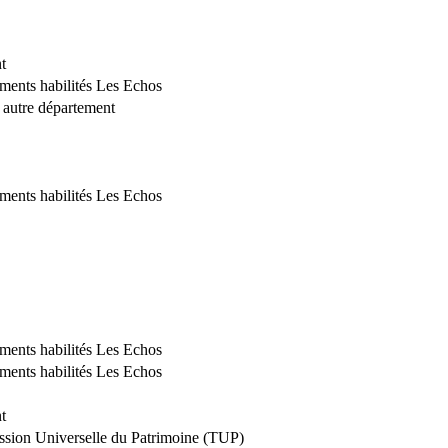
t
ements habilités Les Echos
l autre département
ements habilités Les Echos
ements habilités Les Echos
ements habilités Les Echos
t
ssion Universelle du Patrimoine (TUP)