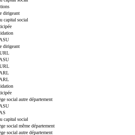
tions
 dirigeant
 capital social
ticipée
uidation
 SASU
 dirigeant
 EURL
 SASU
 EURL
 SARL
 SARL
uidation
ticipée
iège social autre département
 SASU
SAS
 capital social
iège social même département
iège social autre département