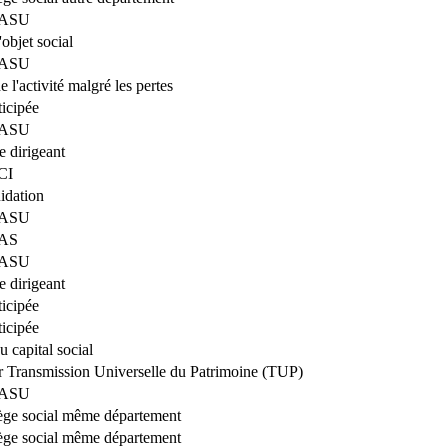
 SASU
bjet social
 SASU
 l'activité malgré les pertes
ticipée
 SASU
 dirigeant
CI
uidation
 SASU
SAS
 SASU
 dirigeant
ticipée
ticipée
 capital social
r Transmission Universelle du Patrimoine (TUP)
 SASU
iège social même département
iège social même département