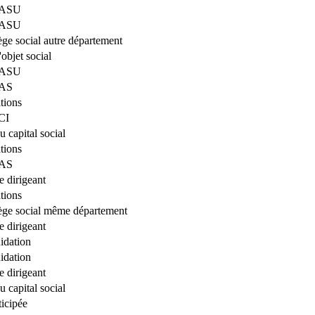
 SASU
 SASU
iège social autre département
bjet social
 SASU
SAS
tions
CI
 capital social
tions
SAS
 dirigeant
tions
iège social même département
 dirigeant
uidation
uidation
 dirigeant
 capital social
ticipée