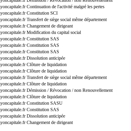
yoncapitale.fr
Démission / Révocation / non Renouvellement
yoncapitale.fr
Continuation de l'activité malgré les pertes
yoncapitale.fr
Constitution SCI
yoncapitale.fr
Transfert de siège social même département
yoncapitale.fr
Changement de dirigeant
yoncapitale.fr
Modification du capital social
yoncapitale.fr
Constitution SAS
yoncapitale.fr
Constitution SAS
yoncapitale.fr
Constitution SAS
yoncapitale.fr
Dissolution anticipée
yoncapitale.fr
Clôture de liquidation
yoncapitale.fr
Clôture de liquidation
yoncapitale.fr
Transfert de siège social même département
yoncapitale.fr
Clôture de liquidation
yoncapitale.fr
Démission / Révocation / non Renouvellement
yoncapitale.fr
Clôture de liquidation
yoncapitale.fr
Constitution SASU
yoncapitale.fr
Constitution SAS
yoncapitale.fr
Dissolution anticipée
yoncapitale.fr
Changement de dirigeant