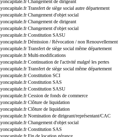
yoncapitale.fr
Changement de dirigeant
yoncapitale.fr
Transfert de siège social autre département
yoncapitale.fr
Changement d'objet social
yoncapitale.fr
Changement de dirigeant
yoncapitale.fr
Changement d'objet social
yoncapitale.fr
Constitution SASU
yoncapitale.fr
Démission / Révocation / non Renouvellement
yoncapitale.fr
Transfert de siège social même département
yoncapitale.fr
Multi-modifications
yoncapitale.fr
Continuation de l'activité malgré les pertes
yoncapitale.fr
Transfert de siège social même département
yoncapitale.fr
Constitution SCI
yoncapitale.fr
Constitution SAS
yoncapitale.fr
Constitution SASU
yoncapitale.fr
Cession de fonds de commerce
yoncapitale.fr
Clôture de liquidation
yoncapitale.fr
Clôture de liquidation
yoncapitale.fr
Nomination de dirigeant/représentant/CAC
yoncapitale.fr
Changement d'objet social
yoncapitale.fr
Constitution SAS
yoncapitale.fr
Fin de location gérance