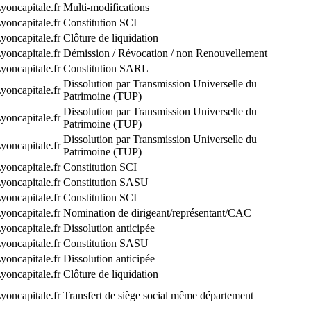
yoncapitale.fr
Multi-modifications
yoncapitale.fr
Constitution SCI
yoncapitale.fr
Clôture de liquidation
yoncapitale.fr
Démission / Révocation / non Renouvellement
yoncapitale.fr
Constitution SARL
Dissolution par Transmission Universelle du
yoncapitale.fr
Patrimoine (TUP)
Dissolution par Transmission Universelle du
yoncapitale.fr
Patrimoine (TUP)
Dissolution par Transmission Universelle du
yoncapitale.fr
Patrimoine (TUP)
yoncapitale.fr
Constitution SCI
yoncapitale.fr
Constitution SASU
yoncapitale.fr
Constitution SCI
yoncapitale.fr
Nomination de dirigeant/représentant/CAC
yoncapitale.fr
Dissolution anticipée
yoncapitale.fr
Constitution SASU
yoncapitale.fr
Dissolution anticipée
yoncapitale.fr
Clôture de liquidation
yoncapitale.fr
Transfert de siège social même département