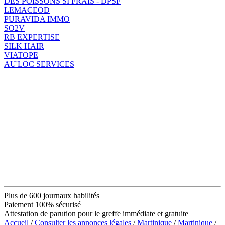
DES POISSONS SI FRAIS - DPSF
LEMACEOD
PURAVIDA IMMO
SO2V
RB EXPERTISE
SILK HAIR
VIATOPE
AU'LOC SERVICES
Plus de 600 journaux habilités
Paiement 100% sécurisé
Attestation de parution pour le greffe immédiate et gratuite
Accueil
/
Consulter les annonces légales
/
Martinique
/
Martinique
/