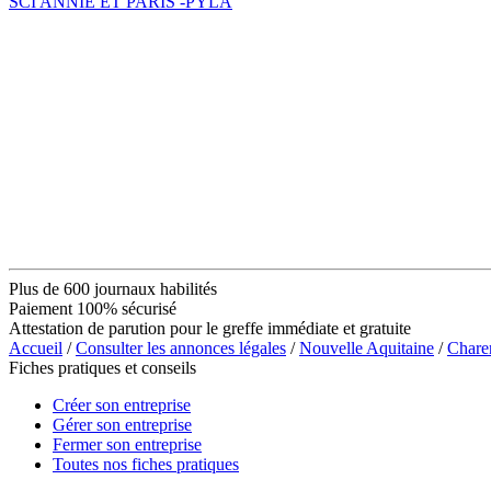
SCI ANNIE ET PARIS -PYLA
Plus de 600 journaux habilités
Paiement 100% sécurisé
Attestation de parution pour le greffe immédiate et gratuite
Accueil
/
Consulter les annonces légales
/
Nouvelle Aquitaine
/
Chare
Fiches pratiques et conseils
Créer son entreprise
Gérer son entreprise
Fermer son entreprise
Toutes nos fiches pratiques