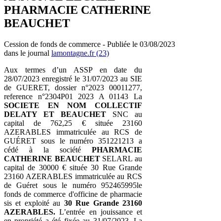
PHARMACIE CATHERINE
BEAUCHET
Cession de fonds de commerce - Publiée le 03/08/2023
dans le journal
lamontagne.fr (23)
Aux termes d’un ASSP en date du
28/07/2023 enregistré le 31/07/2023 au SIE
de GUERET, dossier n°2023 00011277,
reference n°2304P01 2023 A 01143 La
SOCIETE EN NOM COLLECTIF
DELATY ET BEAUCHET
SNC au
capital de 762,25 € située 23160
AZERABLES immatriculée au RCS de
GUÉRET sous le numéro 351221213 a
cédé à la société
PHARMACIE
CATHERINE BEAUCHET
SELARL au
capital de 30000 € située 30 Rue Grande
23160 AZERABLES immatriculée au RCS
de Guéret sous le numéro 952465995le
fonds de commerce d'officine de pharmacie
sis et exploité au
30 Rue Grande 23160
AZERABLES.
L’entrée en jouissance et
en propriété a été fixée au 31/07/2023. La