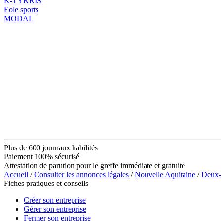
K-TYKRIS
Eole sports
MODAL
Plus de 600 journaux habilités
Paiement 100% sécurisé
Attestation de parution pour le greffe immédiate et gratuite
Accueil
/
Consulter les annonces légales
/
Nouvelle Aquitaine
/
Deux-
Fiches pratiques et conseils
Créer son entreprise
Gérer son entreprise
Fermer son entreprise