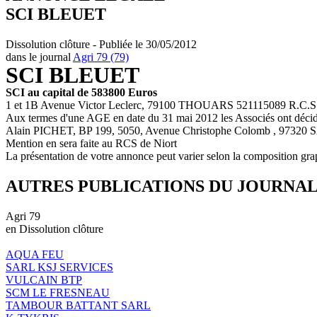
SCI BLEUET
Dissolution clôture - Publiée le 30/05/2012
dans le journal
Agri 79 (79)
SCI BLEUET
SCI au capital de 583800 Euros
1 et 1B Avenue Victor Leclerc, 79100 THOUARS 521115089 R.C.S.
Aux termes d'une AGE en date du 31 mai 2012 les Associés ont décidé 
Alain PICHET, BP 199, 5050, Avenue Christophe Colomb , 97320 SA
Mention en sera faite au RCS de Niort
La présentation de votre annonce peut varier selon la composition gra
AUTRES PUBLICATIONS DU JOURNA
Agri 79
en Dissolution clôture
AQUA FEU
SARL KSJ SERVICES
VULCAIN BTP
SCM LE FRESNEAU
TAMBOUR BATTANT SARL