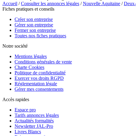
Accueil
/
Consulter les annonces légales
/
Nouvelle Aquitaine
/
Deux-
Fiches pratiques et conseils
Créer son entreprise
Gérer son entreprise
Fermer son entreprise
Toutes nos fiches pratiques
Notre société
Mentions légales
Conditions générales de vente
Charte Cookies
Politique de confidentialité
Exercer vos droits RGPD
Réglementation légale
Gérer mes consentements
Accès rapides
Espace pro
Tarifs annonces légales
Actualités formalités
Newsletter JAL-Pro
Livres Blancs