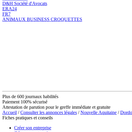
D&H Société d'Avocats
ERA24
FR7
ANIMAUX BUSINESS CROQUETTES
Plus de 600 journaux habilités
Paiement 100% sécurisé
Attestation de parution pour le greffe immédiate et gratuite
Accueil
/
Consulter les annonces légales
/
Nouvelle Aquitaine
/
Dordo
Fiches pratiques et conseils
Créer son entreprise