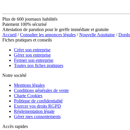
Plus de 600 journaux habilités
Paiement 100% sécurisé
Attestation de parution pour le greffe immédiate et gratuite
Accueil
/
Consulter les annonces légales
/
Nouvelle Aquitaine
/
Dordo
Fiches pratiques et conseils
Créer son entreprise
Gérer son entreprise
Fermer son entreprise
Toutes nos fiches pratiques
Notre société
Mentions légales
Conditions générales de vente
Charte Cookies
Politique de confidentialité
Exercer vos droits RGPD
Réglementation légale
Gérer mes consentements
Accès rapides