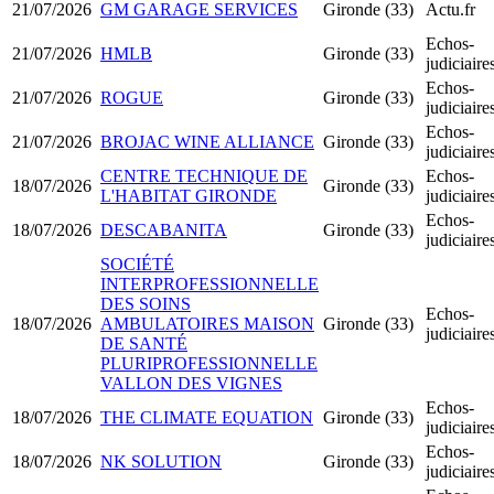
21/07/2026
GM GARAGE SERVICES
Gironde (33)
Actu.fr
Echos-
21/07/2026
HMLB
Gironde (33)
judiciair
Echos-
21/07/2026
ROGUE
Gironde (33)
judiciair
Echos-
21/07/2026
BROJAC WINE ALLIANCE
Gironde (33)
judiciair
CENTRE TECHNIQUE DE
Echos-
18/07/2026
Gironde (33)
L'HABITAT GIRONDE
judiciair
Echos-
18/07/2026
DESCABANITA
Gironde (33)
judiciair
SOCIÉTÉ
INTERPROFESSIONNELLE
DES SOINS
Echos-
18/07/2026
AMBULATOIRES MAISON
Gironde (33)
judiciair
DE SANTÉ
PLURIPROFESSIONNELLE
VALLON DES VIGNES
Echos-
18/07/2026
THE CLIMATE EQUATION
Gironde (33)
judiciair
Echos-
18/07/2026
NK SOLUTION
Gironde (33)
judiciair