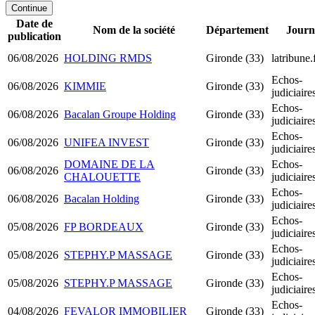
Continue
Date de
Nom de la société
Département
Journ
publication
06/08/2026
HOLDING RMDS
Gironde (33)
latribune.
Echos-
06/08/2026
KIMMIE
Gironde (33)
judiciair
Echos-
06/08/2026
Bacalan Groupe Holding
Gironde (33)
judiciair
Echos-
06/08/2026
UNIFEA INVEST
Gironde (33)
judiciair
DOMAINE DE LA
Echos-
06/08/2026
Gironde (33)
CHALOUETTE
judiciair
Echos-
06/08/2026
Bacalan Holding
Gironde (33)
judiciair
Echos-
05/08/2026
FP BORDEAUX
Gironde (33)
judiciair
Echos-
05/08/2026
STEPHY.P MASSAGE
Gironde (33)
judiciair
Echos-
05/08/2026
STEPHY.P MASSAGE
Gironde (33)
judiciair
Echos-
04/08/2026
FEVALOR IMMOBILIER
Gironde (33)