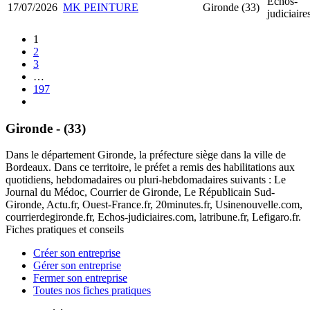
Echos-
17/07/2026
MK PEINTURE
Gironde (33)
judiciair
1
2
3
…
197
Gironde - (33)
Dans le département Gironde, la préfecture siège dans la ville de
Bordeaux. Dans ce territoire, le préfet a remis des habilitations aux
quotidiens, hebdomadaires ou pluri-hebdomadaires suivants : Le
Journal du Médoc, Courrier de Gironde, Le Républicain Sud-
Gironde, Actu.fr, Ouest-France.fr, 20minutes.fr, Usinenouvelle.com,
courrierdegironde.fr, Echos-judiciaires.com, latribune.fr, Lefigaro.fr.
Fiches pratiques et conseils
Créer son entreprise
Gérer son entreprise
Fermer son entreprise
Toutes nos fiches pratiques