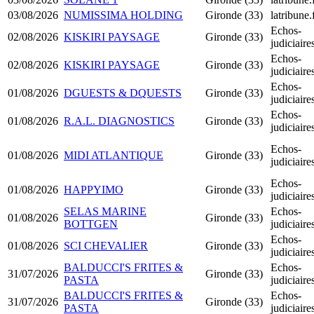
03/08/2026
NUMISSIMA HOLDING
Gironde (33)
latribune.
Echos-
02/08/2026
KISKIRI PAYSAGE
Gironde (33)
judiciair
Echos-
02/08/2026
KISKIRI PAYSAGE
Gironde (33)
judiciair
Echos-
01/08/2026
DGUESTS & DQUESTS
Gironde (33)
judiciair
Echos-
01/08/2026
R.A.L. DIAGNOSTICS
Gironde (33)
judiciair
Echos-
01/08/2026
MIDI ATLANTIQUE
Gironde (33)
judiciair
Echos-
01/08/2026
HAPPYIMO
Gironde (33)
judiciair
SELAS MARINE
Echos-
01/08/2026
Gironde (33)
BOTTGEN
judiciair
Echos-
01/08/2026
SCI CHEVALIER
Gironde (33)
judiciair
BALDUCCI'S FRITES &
Echos-
31/07/2026
Gironde (33)
PASTA
judiciair
BALDUCCI'S FRITES &
Echos-
31/07/2026
Gironde (33)
PASTA
judiciair