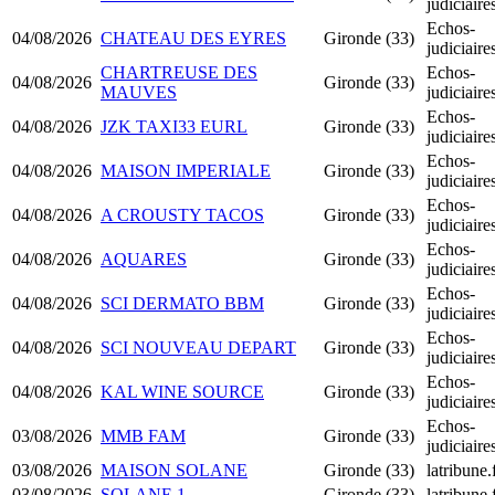
judiciair
Echos-
04/08/2026
CHATEAU DES EYRES
Gironde (33)
judiciair
CHARTREUSE DES
Echos-
04/08/2026
Gironde (33)
MAUVES
judiciair
Echos-
04/08/2026
JZK TAXI33 EURL
Gironde (33)
judiciair
Echos-
04/08/2026
MAISON IMPERIALE
Gironde (33)
judiciair
Echos-
04/08/2026
A CROUSTY TACOS
Gironde (33)
judiciair
Echos-
04/08/2026
AQUARES
Gironde (33)
judiciair
Echos-
04/08/2026
SCI DERMATO BBM
Gironde (33)
judiciair
Echos-
04/08/2026
SCI NOUVEAU DEPART
Gironde (33)
judiciair
Echos-
04/08/2026
KAL WINE SOURCE
Gironde (33)
judiciair
Echos-
03/08/2026
MMB FAM
Gironde (33)
judiciair
03/08/2026
MAISON SOLANE
Gironde (33)
latribune.
03/08/2026
SOLANE 1
Gironde (33)
latribune.