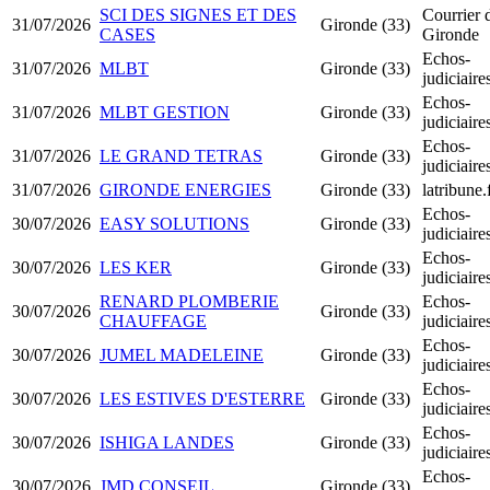
SCI DES SIGNES ET DES
Courrier 
31/07/2026
Gironde (33)
CASES
Gironde
Echos-
31/07/2026
MLBT
Gironde (33)
judiciair
Echos-
31/07/2026
MLBT GESTION
Gironde (33)
judiciair
Echos-
31/07/2026
LE GRAND TETRAS
Gironde (33)
judiciair
31/07/2026
GIRONDE ENERGIES
Gironde (33)
latribune.
Echos-
30/07/2026
EASY SOLUTIONS
Gironde (33)
judiciair
Echos-
30/07/2026
LES KER
Gironde (33)
judiciair
RENARD PLOMBERIE
Echos-
30/07/2026
Gironde (33)
CHAUFFAGE
judiciair
Echos-
30/07/2026
JUMEL MADELEINE
Gironde (33)
judiciair
Echos-
30/07/2026
LES ESTIVES D'ESTERRE
Gironde (33)
judiciair
Echos-
30/07/2026
ISHIGA LANDES
Gironde (33)
judiciair
Echos-
30/07/2026
JMD CONSEIL
Gironde (33)