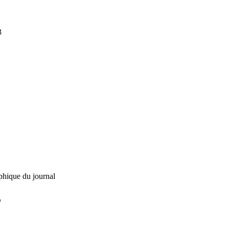
3
phique du journal
L