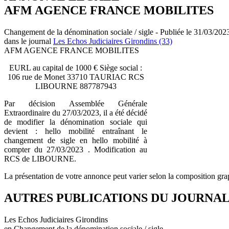
AFM AGENCE FRANCE MOBILITES
Changement de la dénomination sociale / sigle - Publiée le 31/03/202
dans le journal
Les Echos Judiciaires Girondins (33)
AFM AGENCE FRANCE MOBILITES
EURL au capital de 1000 € Siège social :
106 rue de Monet 33710 TAURIAC RCS
LIBOURNE 887787943
Par décision Assemblée Générale
Extraordinaire du 27/03/2023, il a été décidé
de modifier la dénomination sociale qui
devient : hello mobilité entraînant le
changement de sigle en hello mobilité à
compter du 27/03/2023 . Modification au
RCS de LIBOURNE.
La présentation de votre annonce peut varier selon la composition gra
AUTRES PUBLICATIONS DU JOURNA
Les Echos Judiciaires Girondins
en Changement de la dénomination sociale / sigle