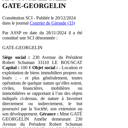
GATE-GEORGELIN
Constitution SCI - Publiée le 20/12/2024
dans le journal
Courrier de Gironde (33)
Par ASSP en date du 28/11/2024 il a été
constitué une SCI dénommée :
GATE-GEORGELIN
Siège social :
230 Avenue du Président
Robert Schuman 33110 LE BOUSCAT
Capital :
100 €
Objet social :
- Location et
exploitation de biens immobiliers propres ou
loués ; - et plus généralement, toutes
opérations de quelque nature qu’elles soient,
civiles, ﬁnancières, mobilières ou
immobilières se rapportant à l’un des objets
indiqués ci-dessus, de nature à favoriser
directement ou indirectement, le but
poursuivi par la Société, son extension ou
son développement.
Gérance :
Mme GATÉ
GEORGELIN Amélie demeurant 230
Avenue du Président Robert Schuman