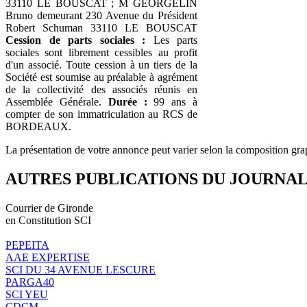
33110 LE BOUSCAT ; M GEORGELIN
Bruno demeurant 230 Avenue du Président
Robert Schuman 33110 LE BOUSCAT
Cession de parts sociales :
Les parts
sociales sont librement cessibles au profit
d'un associé. Toute cession à un tiers de la
Société est soumise au préalable à agrément
de la collectivité des associés réunis en
Assemblée Générale.
Durée :
99 ans à
compter de son immatriculation au RCS de
BORDEAUX.
La présentation de votre annonce peut varier selon la composition gra
AUTRES PUBLICATIONS DU JOURNA
Courrier de Gironde
en Constitution SCI
PEPEITA
AAE EXPERTISE
SCI DU 34 AVENUE LESCURE
PARGA40
SCI YEU
CDCM