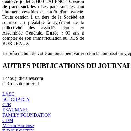
quatorze juillet 33400 TALENCE
Cession
de parts sociales :
Les parts sociales sont
librement cessibles au profit d'un associé.
Toute cession à un tiers de la Société est
soumise au préalable à agrément de la
collectivité des associés réunis en
Assemblée Générale.
Durée :
99 ans à
compter de son immatriculation au RCS de
BORDEAUX.
La présentation de votre annonce peut varier selon la composition gra
AUTRES PUBLICATIONS DU JOURNA
Echos-judiciaires.com
en Constitution SCI
LASC
SCI CHARLY
C2R
ESAUMAEL
FAMILY FOUNDATION
CDM
Maison Hortense
E.D.N BOUTIN